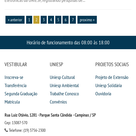
« anterior
1
2
3
4
5
6
7
proximo »
Horário de funcionamento das 08:00 às 18:00
VESTIBULAR
UNIESP
PROJETOS SOCIAIS
Inscreva-se
Uniesp Cultural
Projeto de Extensão
Transferência
Uniesp Ambiental
Uniesp Solidária
Segunda Graduação
Trabalhe Conosco
Ouvidoria
Matrícula
Convênios
Rua Luiz Otávio, 1281 - Parque Santa Cândida - Campinas / SP
Cep: 13087-570
Telefone: (19) 3756-2300