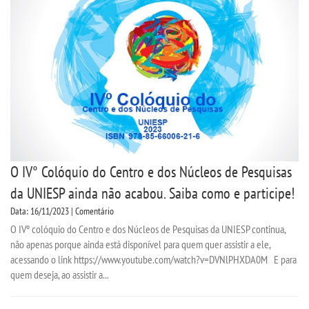
TRANSFERÊNCIA
SEGUNDA GRADUAÇÃO
MATRÍCULA
EDITAL
O IV° Colóquio do Centro e dos Núcleos de Pesquisas
EDITAL - ADENDO 1
da UNIESP ainda não acabou. Saiba como e participe!
Data: 16/11/2023 | Comentário
PUBLICAÇÕES
O IVº colóquio do Centro e dos Núcleos de Pesquisas da UNIESP continua,
não apenas porque ainda está disponível para quem quer assistir a ele,
acessando o link https://www.youtube.com/watch?v=DVNlPHXDA0M E para
DESTAQUES
quem deseja, ao assistir a...
UNIESP NEWS