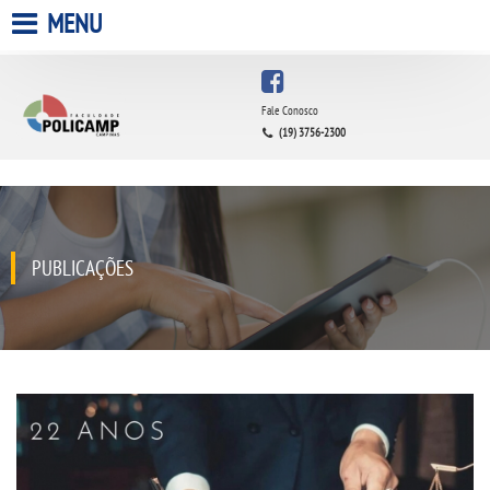
MENU
HOME
Fale Conosco
(19) 3756-2300
A FACULDADE
A UNIESP S.A.
QUEM SOMOS
PUBLICAÇÕES
ESTÁGIOS
INFRAESTRUTURA
BIBLIOTECA