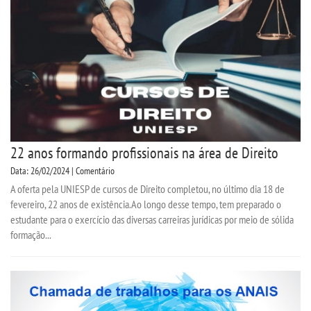
CPA
CPSA
PROUNI
CURSOS
22 anos formando profissionais na área de Direito
BACHARELADOS
Data: 26/02/2024 | Comentário
A oferta pela UNIESP de cursos de Direito completou, no último dia 18 de
LICENCIATURAS
fevereiro, 22 anos de existência.Ao longo desse tempo, tem preparado o
estudante para o exercício das diversas carreiras jurídicas por meio de sólida
TECNOLÓGICOS
formação...
VESTIBULAR
INSCREVA-SE