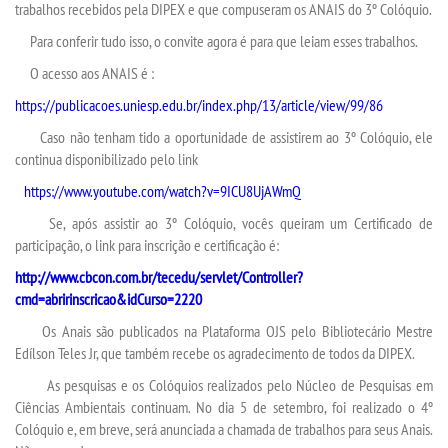
trabalhos recebidos pela DIPEX e que compuseram os ANAIS do 3º Colóquio.
Para conferir tudo isso, o convite agora é para que leiam esses trabalhos.
LOGIN
O acesso aos ANAIS é :
WEBMAIL
https://publicacoes.uniesp.edu.br/index.php/13/article/view/99/86
Caso não tenham tido a oportunidade de assistirem ao 3º Colóquio, ele
PORTAL DE ALUNOS
continua disponibilizado pelo link
https://www.youtube.com/watch?v=9ICU8UjAWmQ
PORTAL DE PROFESSORES/ACADÊMICO
Se, após assistir ao 3º Colóquio, vocês queiram um Certificado de
participação, o link para inscrição e certificação é:
UNIESP
http://www.cbcon.com.br/tecedu/servlet/Controller?
cmd=abririnscricao&idCurso=2220
CONTATO
Os Anais são publicados na Plataforma OJS pelo Bibliotecário Mestre
Edílson Teles Jr, que também recebe os agradecimento de todos da DIPEX.
IMPRENSA
As pesquisas e os Colóquios realizados pelo Núcleo de Pesquisas em
Ciências Ambientais continuam. No dia 5 de setembro, foi realizado o 4º
Colóquio e, em breve, será anunciada a chamada de trabalhos para seus Anais.
TRABALHE CONOSCO