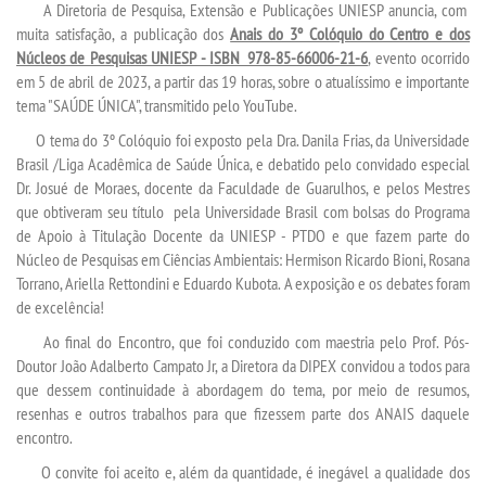
A Diretoria de Pesquisa, Extensão e Publicações UNIESP anuncia, com
muita satisfação, a publicação dos
Anais do 3º Colóquio do Centro e dos
Núcleos de Pesquisas UNIESP - ISBN 978-85-66006-21-6
, evento ocorrido
TRANSFERÊNCIA
em 5 de abril de 2023, a partir das 19 horas, sobre o atualíssimo e importante
tema "SAÚDE ÚNICA", transmitido pelo YouTube.
SEGUNDA GRADUAÇÃO
O tema do 3º Colóquio foi exposto pela Dra. Danila Frias, da Universidade
Brasil /Liga Acadêmica de Saúde Única, e debatido pelo convidado especial
MATRÍCULA
Dr. Josué de Moraes, docente da Faculdade de Guarulhos, e pelos Mestres
que obtiveram seu título pela Universidade Brasil com bolsas do Programa
EDITAL
de Apoio à Titulação Docente da UNIESP - PTDO e que fazem parte do
Núcleo de Pesquisas em Ciências Ambientais: Hermison Ricardo Bioni, Rosana
Torrano, Ariella Rettondini e Eduardo Kubota. A exposição e os debates foram
EDITAL - ADENDO 1
de excelência!
Ao final do Encontro, que foi conduzido com maestria pelo Prof. Pós-
PUBLICAÇÕES
Doutor João Adalberto Campato Jr, a Diretora da DIPEX convidou a todos para
que dessem continuidade à abordagem do tema, por meio de resumos,
resenhas e outros trabalhos para que fizessem parte dos ANAIS daquele
DESTAQUES
encontro.
O convite foi aceito e, além da quantidade, é inegável a qualidade dos
UNIESP NEWS