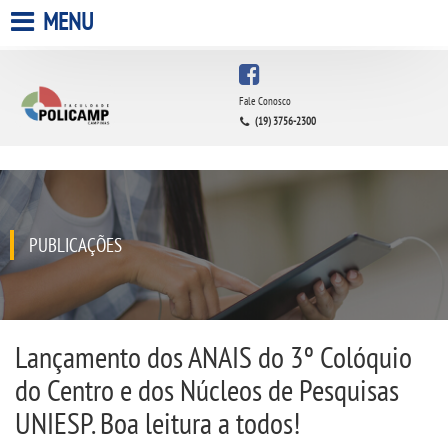
MENU
HOME
Fale Conosco
(19) 3756-2300
A FACULDADE
A UNIESP S.A.
QUEM SOMOS
PUBLICAÇÕES
ESTÁGIOS
INFRAESTRUTURA
Lançamento dos ANAIS do 3º Colóquio
do Centro e dos Núcleos de Pesquisas
BIBLIOTECA
UNIESP. Boa leitura a todos!