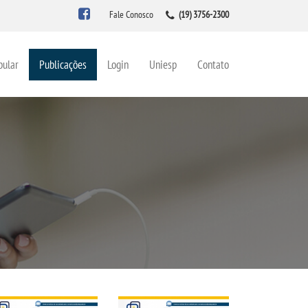
Fale Conosco
(19) 3756-2300
bular
Publicações
Login
Uniesp
Contato