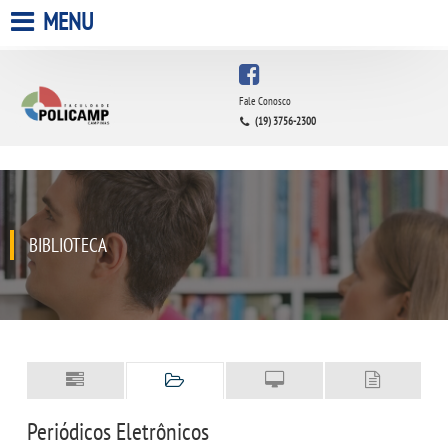
MENU
HOME
Fale Conosco
(19) 3756-2300
A FACULDADE
A UNIESP S.A.
QUEM SOMOS
BIBLIOTECA
ESTÁGIOS
INFRAESTRUTURA
BIBLIOTECA
Periódicos Eletrônicos