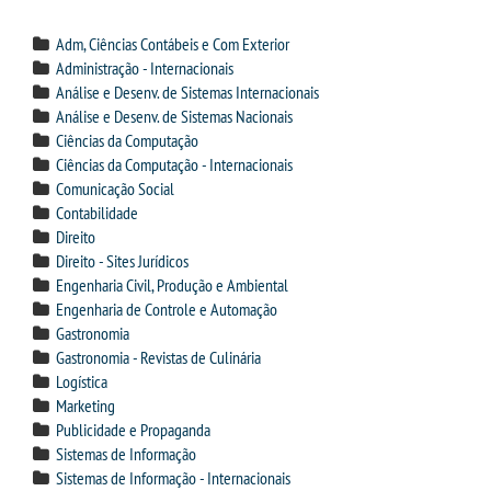
CPA
Adm, Ciências Contábeis e Com Exterior
CPSA
Administração - Internacionais
Análise e Desenv. de Sistemas Internacionais
Análise e Desenv. de Sistemas Nacionais
PROUNI
Ciências da Computação
Ciências da Computação - Internacionais
CURSOS
Comunicação Social
Contabilidade
Direito
BACHARELADOS
Direito - Sites Jurídicos
Engenharia Civil, Produção e Ambiental
LICENCIATURAS
Engenharia de Controle e Automação
Gastronomia
Gastronomia - Revistas de Culinária
TECNOLÓGICOS
Logística
Marketing
VESTIBULAR
Publicidade e Propaganda
Sistemas de Informação
Sistemas de Informação - Internacionais
INSCREVA-SE