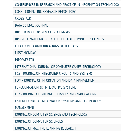
CONFERENCES IN RESEARCH AND PRACTICE IN INFORMATION TECHNOLOGY
CORR - COMPUTING RESEARCH REPOSITORY
LOGIN
CROSSTALK
DATA SCIENCE JOURNAL
WEBMAIL
DIRECTORY OF OPEN ACCESS JOURNALS
DISCRETE MATHEMATICS & THEORETICAL COMPUTER SCIENCES
ELECTRONIC COMMUNICATIONS OF THE EASST
PORTAL DE ALUNOS
FIRST MONDAY
INFO WESTER
PORTAL DE PROFESSORES/ACADÊMICO
INTERNATIONAL JOURNAL OF COMPUTER GAMES TECHNOLOGY
JICS - JOURNAL OF INTEGRATED CIRCUITS AND SYSTEMS
UNIESP
JIDM - JOURNAL OF INFORMATION AND DATA MANAGEMENT
JIS - JOURNAL ON 3D INTERACTIVE SYSTEMS
JISA - JOURNAL OF INTERNET SERVICES AND APPLICATIONS
CONTATO
JISTEM-JORNAL OF INFORMATION SYSTEMS AND TECHNOLOGY
MANAGEMENT
IMPRENSA
JOURNAL OF COMPUTER SCIENCE AND TECHNOLOGY
JOURNAL OF COMPUTER SCIENCES
JOURNAL OF MACHINE LEARNING RESEARCH
TRABALHE CONOSCO