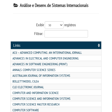
Análise e Desenv. de Sistemas Internacionais
TRANSFERÊNCIA
Exibir
registros
SEGUNDA GRADUAÇÃO
Filtrar:
MATRÍCULA
Links
ACIJ – ADVANCED COMPUTING: AN INTERNATIONAL JORNALL
EDITAL
ADVANCES IN ELECTRICAL AND COMPUTER ENGINEERING
ADVANCES IN SOFTWARE ENGINEERING (PRINT)
EDITAL - ADENDO 1
ANNALS. COMPUTER SCIENCE SERIES
AUSTRALIAN JOURNAL OF INFORMATION SYSTEMS
BOLLETTINODEL CILEA
PUBLICAÇÕES
CLEI ELECTRONIC JOURNAL
COMPUTER AND INFORMATION SCIENCE
DESTAQUES
COMPUTER SCIENCE AND INFORMATION SYSTEMS
COMPUTER SCIENCE MASTER RESEARCH
UNIESP NEWS
COMPUTER SOFTWARE