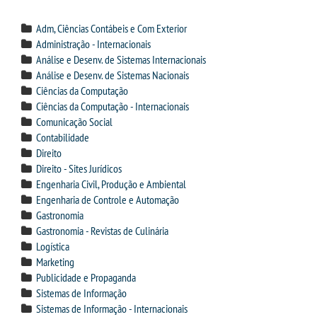
CPA
Adm, Ciências Contábeis e Com Exterior
CPSA
Administração - Internacionais
Análise e Desenv. de Sistemas Internacionais
Análise e Desenv. de Sistemas Nacionais
PROUNI
Ciências da Computação
Ciências da Computação - Internacionais
CURSOS
Comunicação Social
Contabilidade
Direito
BACHARELADOS
Direito - Sites Jurídicos
Engenharia Civil, Produção e Ambiental
LICENCIATURAS
Engenharia de Controle e Automação
Gastronomia
Gastronomia - Revistas de Culinária
TECNOLÓGICOS
Logística
Marketing
VESTIBULAR
Publicidade e Propaganda
Sistemas de Informação
Sistemas de Informação - Internacionais
INSCREVA-SE