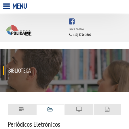
MENU
HOME
Fale Conosco
(19) 3756-2300
A FACULDADE
A UNIESP S.A.
QUEM SOMOS
BIBLIOTECA
ESTÁGIOS
INFRAESTRUTURA
BIBLIOTECA
Periódicos Eletrônicos