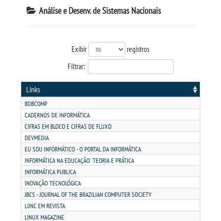
Análise e Desenv. de Sistemas Nacionais
TRANSFERÊNCIA
Exibir
registros
SEGUNDA GRADUAÇÃO
Filtrar:
MATRÍCULA
Links
BDBCOMP
EDITAL
CADERNOS DE INFORMÁTICA
CIFRAS EM BLOCO E CIFRAS DE FLUXO
EDITAL - ADENDO 1
DEVMEDIA
EU SOU INFORMÁTICO - O PORTAL DA INFORMÁTICA
INFORMÁTICA NA EDUCAÇÃO: TEORIA E PRÁTICA
PUBLICAÇÕES
INFORMÁTICA PUBLICA
INOVAÇÃO TECNOLÓGICA
DESTAQUES
JBCS - JOURNAL OF THE BRAZILIAN COMPUTER SOCIETY
LIINC EM REVISTA
UNIESP NEWS
LINUX MAGAZINE