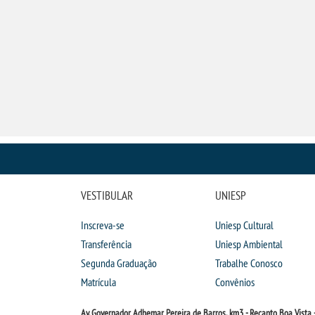
DIREITO
VESTIBULAR
UNIESP
Inscreva-se
Uniesp Cultural
Transferência
Uniesp Ambiental
Segunda Graduação
Trabalhe Conosco
Matrícula
Convênios
Av. Governador Adhemar Pereira de Barros, km3 - Recanto Boa Vista -