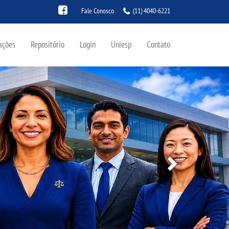
Fale Conosco
(11) 4040-6221
ações
Repositório
Login
Uniesp
Contato
Next