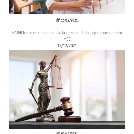
REVISTA @REÓPAGO JURÍDICO
15/12/2021
UNIESP NEWS
FAIMI tem o reconhecimento do curso de Pedagogia renovado pelo
MEC
15/12/2021
LOGIN
WEBMAIL
PORTAL DE ALUNOS
PORTAL DE PROFESSORES/ACADÊMICO
UNIESP
CONTATO
02/12/2021