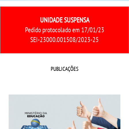
CPA
UNIDADE SUSPENSA
CPSA
Pedido protocolado em 17/01/23
PROUNI
SEI-23000.001508/2023-25
CURSOS
BACHARELADOS
PUBLICAÇÕES
LICENCIATURAS
TECNOLÓGICOS
MENSALIDADES