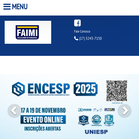
MENU
HOME
Fale Conosco
(17) 3243-7150
A FACULDADE
A UNIESP S.A.
Previous
Next
QUEM SOMOS
INFRAESTRUTURA
ESTÁGIOS
BIBLIOTECA