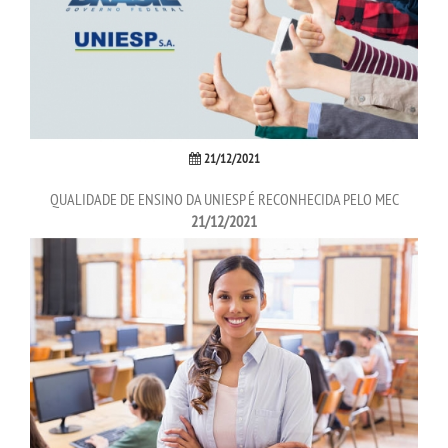
VESTIBULAR
INSCREVA-SE
TRANSFERÊNCIA
21/12/2021
SEGUNDA GRADUAÇÃO
QUALIDADE DE ENSINO DA UNIESP É RECONHECIDA PELO MEC
21/12/2021
MATRÍCULA
EDITAL
EDITAL - ADENDO 1
PUBLICAÇÕES
DESTAQUES