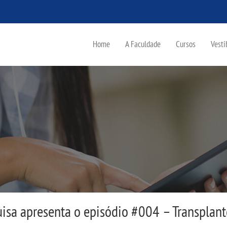
Home
A Faculdade
Cursos
Vesti
uisa apresenta o episódio #004 – Transpla