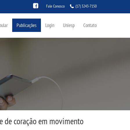
Fale Conosco
(17) 3243-7150
bular
Publicações
Login
Uniesp
Contato
nte de coração em movimento