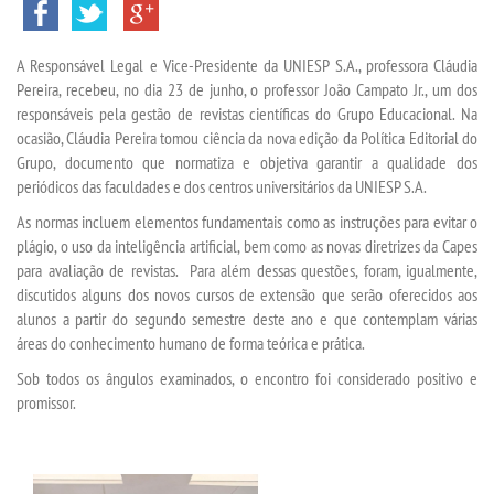
VESTIBULAR
A Responsável Legal e Vice-Presidente da UNIESP S.A., professora Cláudia
INSCREVA-SE
Pereira, recebeu, no dia 23 de junho, o professor João Campato Jr., um dos
responsáveis pela gestão de revistas científicas do Grupo Educacional. Na
TRANSFERÊNCIA
ocasião, Cláudia Pereira tomou ciência da nova edição da Política Editorial do
Grupo, documento que normatiza e objetiva garantir a qualidade dos
periódicos das faculdades e dos centros universitários da UNIESP S.A.
SEGUNDA GRADUAÇÃO
As normas incluem elementos fundamentais como as instruções para evitar o
plágio, o uso da inteligência artificial, bem como as novas diretrizes da Capes
MATRÍCULA
para avaliação de revistas. Para além dessas questões, foram, igualmente,
discutidos alguns dos novos cursos de extensão que serão oferecidos aos
EDITAL
alunos a partir do segundo semestre deste ano e que contemplam várias
áreas do conhecimento humano de forma teórica e prática.
EDITAL - ADENDO 1
Sob todos os ângulos examinados, o encontro foi considerado positivo e
promissor.
PUBLICAÇÕES
DESTAQUES