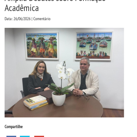
CPA
Acadêmica
Data: 26/06/2026 | Comentário
CPSA
PROUNI
CURSOS
BACHARELADOS
LICENCIATURAS
TECNOLÓGICOS
MENSALIDADES
Compartilhe