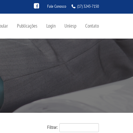
Fale Conosco
(17) 3243-7150
bular
Publicações
Login
Uniesp
Contato
Filtrar: