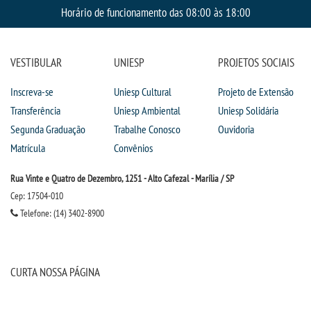
CPA
Horário de funcionamento das 08:00 às 18:00
CPSA
VESTIBULAR
UNIESP
PROJETOS SOCIAIS
PROUNI
Inscreva-se
Uniesp Cultural
Projeto de Extensão
Transferência
Uniesp Ambiental
Uniesp Solidária
FIES
Segunda Graduação
Trabalhe Conosco
Ouvidoria
Matrícula
Convênios
CURSOS
Rua Vinte e Quatro de Dezembro, 1251 - Alto Cafezal - Marília / SP
BACHARELADOS
Cep: 17504-010
Telefone: (14) 3402-8900
LICENCIATURAS
TECNOLÓGICOS
CURTA NOSSA PÁGINA
VESTIBULAR