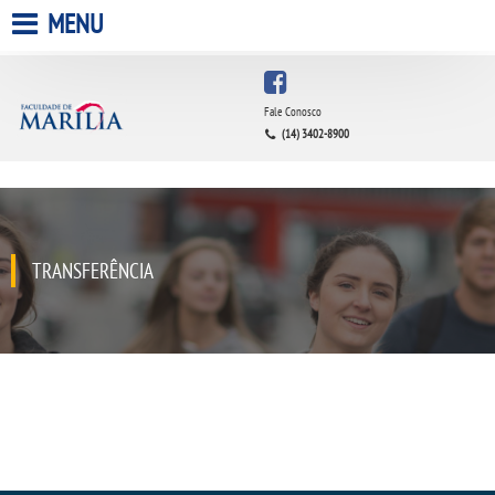
MENU
HOME
Fale Conosco
(14) 3402-8900
A FACULDADE
A UNIESP S.A.
QUEM SOMOS
TRANSFERÊNCIA
ESTÁGIOS
INFRAESTRUTURA
BIBLIOTECA