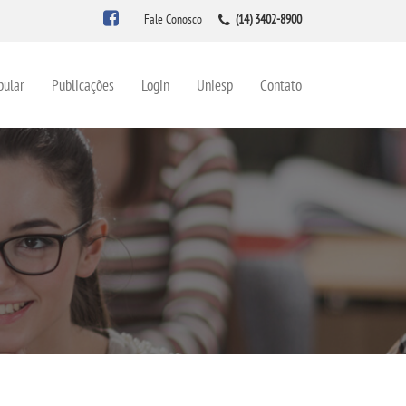
Fale Conosco
(14) 3402-8900
bular
Publicações
Login
Uniesp
Contato