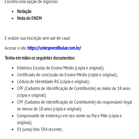
Escolha
um
a opção de ingresso:
CPA
Redação
Nota do ENEM
CPSA
PROUNI
E realize sua inscrição sem sair de casa!
Acesse
o site
https://uniespvestibular.com.br/
FIES
Tenha em mãos os
seguintes documentos:
H
istórico Escolar do Ensino Médio (cópia e original);
CURSOS
Certificado de conclusão do Ensino Médio (cópia e original);
Cédula de Identidade RG (cópia e original);
BACHARELADOS
CPF (Cadastro de Identificação de Contribuinte) se maior de 18 anos
(cópia e original);
CPF (Cadastro de Identificação de Contribuinte) do responsável legal
LICENCIATURAS
se menor de 18 anos (cópia e original).
Comprovante de endereço em seu nome ou Pai e Mãe (cópia e
TECNOLÓGICOS
original);
01 (uma) foto 3X4 recente;
VESTIBULAR