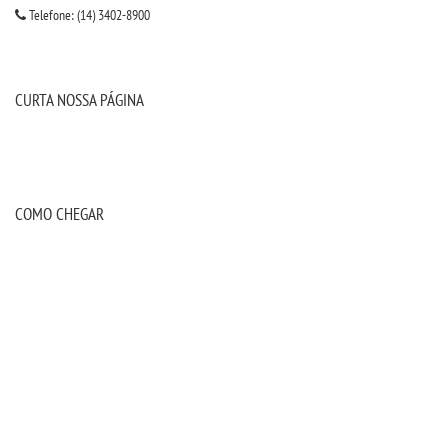
Telefone: (14) 3402-8900
BLOG CONEXÃO UNIESP
CURTA NOSSA PÁGINA
LOGIN
WEBMAIL
PORTAL DE ALUNOS
COMO CHEGAR
PORTAL DE PROFESSORES/ACADÊMICO
UNIESP
CONTATO
IMPRENSA