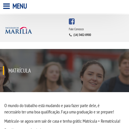
MENU
HOME
Fale Conosco
(14) 3402-8900
A FACULDADE
A UNIESP S.A.
QUEM SOMOS
MATRÍCULA
ESTÁGIOS
INFRAESTRUTURA
O mundo do trabalho está mudando e para fazer parte dele, é
necessário
ter
uma boa qualificação
.
Faça
uma
graduação
e se prepare!
BIBLIOTECA
Matricule-se agora sem sair de casa e tenha grátis:
M
atrícula +
R
ematr
í
cula!