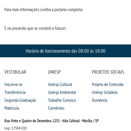
Para mais informações confira a portaria completa:
INSCREVA-SE
É no presente que se constrói o futuro!
TRANSFERÊNCIA
SEGUNDA GRADUAÇÃO
Horário de funcionamento das 08:00 às 18:00
MATRÍCULA
VESTIBULAR
UNIESP
PROJETOS SOCIAIS
EDITAL
Inscreva-se
Uniesp Cultural
Projeto de Extensão
Transferência
Uniesp Ambiental
Uniesp Solidária
PUBLICAÇÕES
Segunda Graduação
Trabalhe Conosco
Ouvidoria
Matrícula
Convênios
DESTAQUES
Rua Vinte e Quatro de Dezembro, 1251 - Alto Cafezal - Marília / SP
UNIESP NEWS
Cep: 17504-010