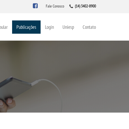
Fale Conosco
(14) 3402-8900
bular
Publicações
Login
Uniesp
Contato