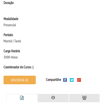
Duração
INSCREVA-SE
Modalidade
Presencial
TRANSFERÊNCIA
Período
SEGUNDA GRADUAÇÃO
Manhã | Tarde
Carga Horária
MATRÍCULA
3000 Horas
EDITAL
Coordenador do Curso:
()
PUBLICAÇÕES
Compartilhe
INSCREVA-SE
DESTAQUES
UNIESP NEWS