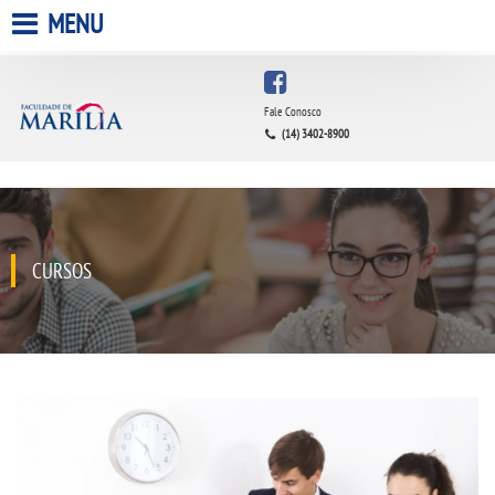
MENU
HOME
Fale Conosco
(14) 3402-8900
A FACULDADE
A UNIESP S.A.
QUEM SOMOS
CURSOS
ESTÁGIOS
INFRAESTRUTURA
BIBLIOTECA