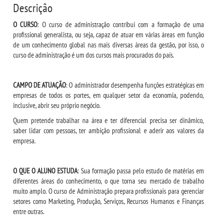
Descrição
BLOG CONEXÃO UNIESP
O CURSO
: O curso de administração contribui com a formação de uma
profissional generalista, ou seja, capaz de atuar em várias áreas em função
de um conhecimento global nas mais diversas áreas da gestão, por isso, o
LOGIN
curso de administração é um dos cursos mais procurados do país.
WEBMAIL
CAMPO DE ATUAÇÃO
: O administrador desempenha funções estratégicas em
empresas de todos os portes, em qualquer setor da economia, podendo,
PORTAL DE ALUNOS
inclusive, abrir seu próprio negócio.
Quem pretende trabalhar na área e ter diferencial precisa ser dinâmico,
PORTAL DE PROFESSORES/ACADÊMICO
saber lidar com pessoas, ter ambição profissional e aderir aos valores da
empresa.
UNIESP
O QUE O ALUNO ESTUDA
: Sua formação passa pelo estudo de matérias em
diferentes áreas do conhecimento, o que torna seu mercado de trabalho
CONTATO
muito amplo. O curso de Administração prepara profissionais para gerenciar
setores como Marketing, Produção, Serviços, Recursos Humanos e Finanças
IMPRENSA
entre outras.