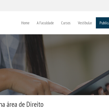
Home
A Faculdade
Cursos
Vestibular
Public
na área de Direito