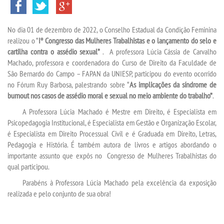
INSCREVA-SE
No dia 01 de dezembro de 2022, o Conselho Estadual da Condição Feminina
TRANSFERÊNCIA
realizou o “
Iº Congresso das Mulheres Trabalhistas e o lançamento do selo e
cartilha contra o assédio sexual”
. A professora Lúcia Cássia de Carvalho
SEGUNDA GRADUAÇÃO
Machado, professora e coordenadora do Curso de Direito da Faculdade de
São Bernardo do Campo – FAPAN da UNIESP, participou do evento ocorrido
no Fórum Ruy Barbosa, palestrando sobre “
As implicações da síndrome de
MATRÍCULA
burnout nos casos de assédio moral e sexual no meio ambiente do trabalho”
.
A Professora Lúcia Machado é Mestre em Direito, é Especialista em
EDITAL
Psicopedagogia Institucional, é Especialista em Gestão e Organização Escolar,
é Especialista em Direito Processual Civil e é Graduada em Direito, Letras,
PUBLICAÇÕES
Pedagogia e História. É também autora de livros e artigos abordando o
importante assunto que expôs no Congresso de Mulheres Trabalhistas do
qual participou.
DESTAQUES
Parabéns à Professora Lúcia Machado pela excelência da exposição
realizada e pelo conjunto de sua obra!
REVISTAS ELETRÔNICAS
REVISTA INTRACIÊNCIA