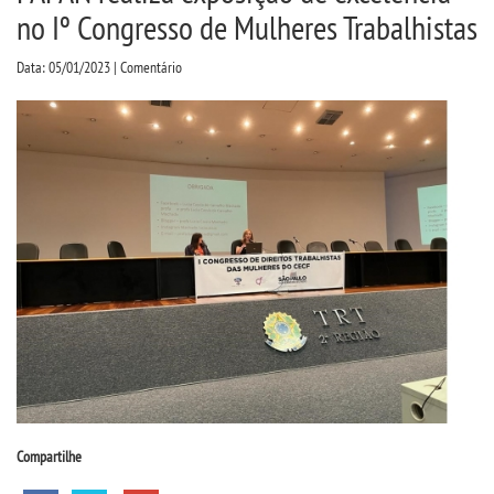
CPSA
no Iº Congresso de Mulheres Trabalhistas
Data: 05/01/2023 | Comentário
PROUNI
CURSOS
BACHARELADOS
LICENCIATURAS
TECNOLÓGICOS
MENSALIDADES
VESTIBULAR
Compartilhe