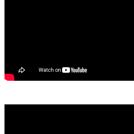
UNIESP NEWS
LOGIN
WEBMAIL
PORTAL DE ALUNOS
PORTAL DE PROFESSORES/ACADÊMICO
UNIESP
CONTATO
IMPRENSA