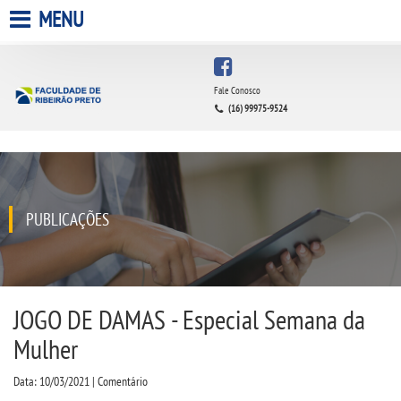
MENU
HOME
Fale Conosco
(16) 99975-9524
A FACULDADE
A UNIESP S.A.
QUEM SOMOS
PUBLICAÇÕES
ESTÁGIOS
INFRAESTRUTURA
JOGO DE DAMAS - Especial Semana da
Mulher
BIBLIOTECA
Data: 10/03/2021 | Comentário