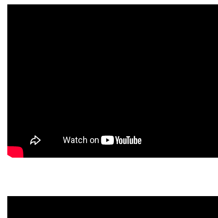
VESTIBULAR
INSCREVA-SE
TRANSFERÊNCIA
SEGUNDA GRADUAÇÃO
MATRÍCULA
EDITAL
PUBLICAÇÕES
DESTAQUES