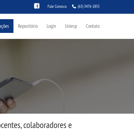
Fale Conosco
(63) 3476-1855
ações
Repositório
Login
Uniesp
Contato
ocentes, colaboradores e