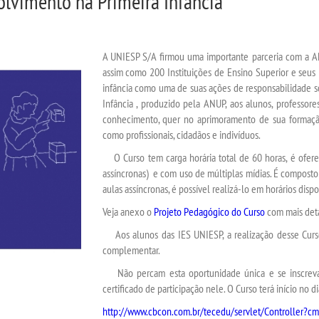
olvimento na Primeira Infância
A UNIESP S/A firmou uma importante parceria com a AN
assim como 200 Instituições de Ensino Superior e seus
infância como uma de suas ações de responsabilidade 
Infância
, produzido pela ANUP, aos alunos, professore
conhecimento, quer no aprimoramento de sua formação
como profissionais, cidadãos e indivíduos.
O Curso tem carga horária total de 60 horas, é
ofer
assíncronas)
e com uso de múltiplas mídias
. É compost
aulas assíncronas, é possível realizá-lo em horários dispo
Veja anexo o
Projeto Pedagógico do Curso
com mais det
Aos alunos das IES UNIESP, a realização desse Curso 
complementar.
Não percam esta oportunidade única e se inscreva n
certificado de participação nele
. O Curso terá início no
di
http://www.cbcon.com.br/tecedu/servlet/Controller?c