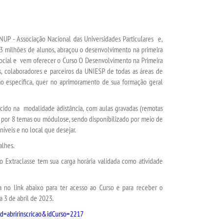
UP - Associação Nacional das Universidades Particulares e,
 3 milhões de alunos, abraçou o desenvolvimento na primeira
social e vem oferecer o
Curso O Desenvolvimento na Primeira
s, colaboradores e parceiros da UNIESP de todas as áreas de
 específica, quer no aprimoramento de sua formação geral
ecido na modalidade
à
distância, com aulas gravadas (remotas
o por 8 temas ou módulos
e, sendo disponibilizado por meio de
níveis e no local que desejar.
alhes.
Extraclasse tem sua carga horária validada como atividade
o link abaixo para ter acesso ao Curso e para receber o
a 3 de abril de 2023.
md=abririnscricao&idCurso=2217