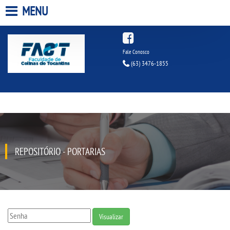
MENU
HOME
Fale Conosco
(63) 3476-1855
A FACULDADE
A UNIESP S.A.
QUEM SOMOS
REPOSITÓRIO - PORTARIAS
INFRAESTRUTURA
BIBLIOTECA
CPA
Visualizar