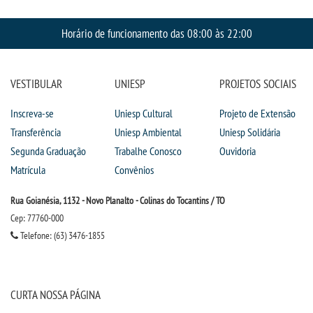
CPSA
Horário de funcionamento das 08:00 às 22:00
PROUNI
VESTIBULAR
UNIESP
PROJETOS SOCIAIS
FIES
Inscreva-se
Uniesp Cultural
Projeto de Extensão
CURSOS
Transferência
Uniesp Ambiental
Uniesp Solidária
Segunda Graduação
Trabalhe Conosco
Ouvidoria
BACHARELADOS
Matrícula
Convênios
Rua Goianésia, 1132 - Novo Planalto - Colinas do Tocantins / TO
LICENCIATURAS
Cep: 77760-000
Telefone: (63) 3476-1855
TECNOLÓGICOS
VESTIBULAR
CURTA NOSSA PÁGINA