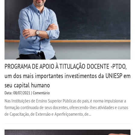
CPSA
PROUNI
CURSOS
BACHARELADOS
PROGRAMA DE APOIO À TITULAÇÃO DOCENTE -PTDO,
LICENCIATURAS
um dos mais importantes investimentos da UNIESP em
seu capital humano
TECNOLÓGICOS
Data: 08/07/2021 | Comentário
Nas Instituições de Ensino Superior Públicas do país, é norma impulsionar a
VESTIBULAR
formação continuada de seus docentes, oferecendo-lhes atividades e cursos
de Capacitação, de Extensão e Aperfeiçoamento, de...
INSCREVA-SE
TRANSFERÊNCIA