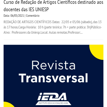
Curso de Redação de Artigos Científicos destinado aos
docentes das IES UNIESP
Data: 06/05/2021 | Comentário
REDAÇÃO DE ARTIGOS CIENTÍFICOS Datas: 22/05 e 05/06 (sábado), das 13
às 17 horas.Carga Horária: 10 h (parte teórica: 7h + parte prática: 3h)Público-
Alvo: Professores da Uniesp.Local: Aulas remotas.Professor:...