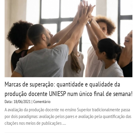
REPOSITÓRIO
MANUAIS
REGULAMENTOS
REGIMENTOS
RELATÓRIOS
Marcas de superação: quantidade e qualidade da
produção docente UNIESP num único final de semana!
CPA
Data: 18/06/2021 | Comentário
A avaliação da produção docente no ensino Superior tradicionalmente passa
PPC
por dois paradigmas: avaliação pelos pares e avaliação pela quantificação das
citações nos meios de publicações ....
PLANOS