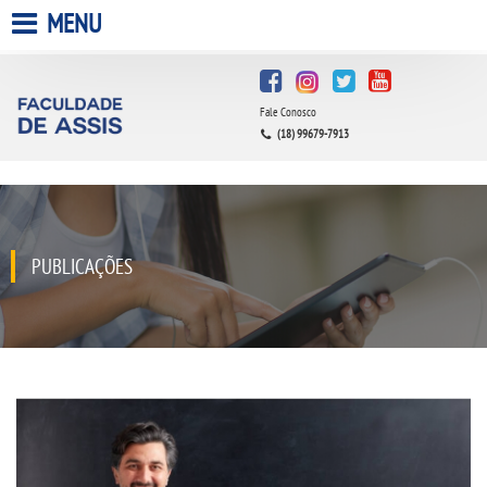
MENU
HOME
Fale Conosco
A FACULDADE
(18) 99679-7913
A UNIESP S.A.
QUEM SOMOS
PUBLICAÇÕES
INFRAESTRUTURA
BIBLIOTECA
CPA