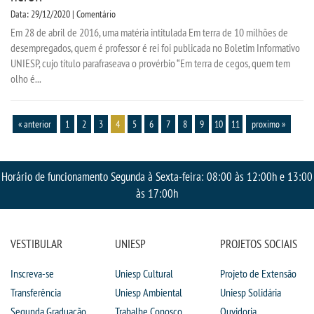
Data: 29/12/2020 | Comentário
Em 28 de abril de 2016, uma matéria intitulada Em terra de 10 milhões de
desempregados, quem é professor é rei foi publicada no Boletim Informativo
UNIESP, cujo título parafraseava o provérbio “Em terra de cegos, quem tem
olho é...
« anterior
1
2
3
4
5
6
7
8
9
10
11
proximo »
Horário de funcionamento Segunda à Sexta-feira: 08:00 às 12:00h e 13:00
às 17:00h
VESTIBULAR
UNIESP
PROJETOS SOCIAIS
Inscreva-se
Uniesp Cultural
Projeto de Extensão
Transferência
Uniesp Ambiental
Uniesp Solidária
Segunda Graduação
Trabalhe Conosco
Ouvidoria