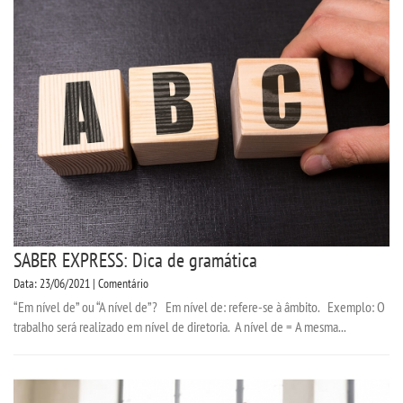
SEGUNDA GRADUAÇÃO
MATRÍCULA
EDITAL
PUBLICAÇÕES
DESTAQUES
SABER EXPRESS: Dica de gramática
Data: 23/06/2021 | Comentário
REVISTAS ELETRÔNICAS
“Em nível de” ou “A nível de”? Em nível de: refere-se à âmbito. Exemplo: O
trabalho será realizado em nível de diretoria. A nível de = A mesma...
REVISTA TRANSVERSAL
UNIESP NEWS