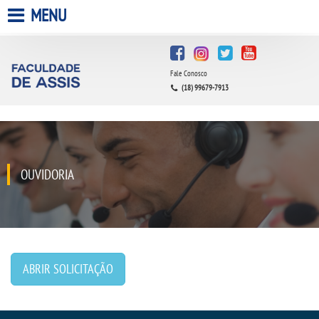
MENU
HOME
Fale Conosco
A FACULDADE
(18) 99679-7913
A UNIESP S.A.
QUEM SOMOS
OUVIDORIA
INFRAESTRUTURA
BIBLIOTECA
ABRIR SOLICITAÇÃO
CPA