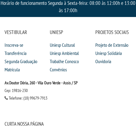
CPSA
Horário de funcionamento Segunda à Sexta-feira: 08:00 às 12:00h e 13:00
às 17:00h
PROUNI
VESTIBULAR
UNIESP
PROJETOS SOCIAIS
CURSOS
Inscreva-se
Uniesp Cultural
Projeto de Extensão
BACHARELADOS
Transferência
Uniesp Ambiental
Uniesp Solidária
Segunda Graduação
Trabalhe Conosco
Ouvidoria
LICENCIATURAS
Matrícula
Convênios
Av. Doutor Dória, 260 - Vila Ouro Verde - Assis / SP
TECNOLÓGICOS
Cep: 19816-230
Telefone: (18) 99679-7913
VESTIBULAR
INSCREVA-SE
CURTA NOSSA PÁGINA
TRANSFERÊNCIA