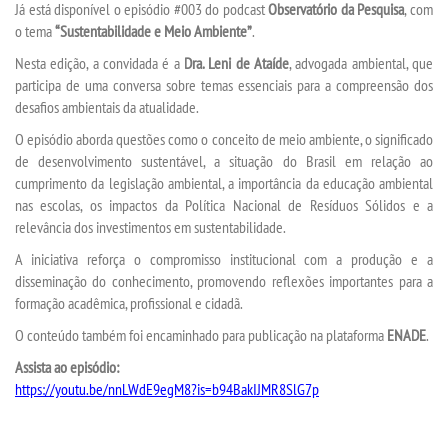
Já está disponível o episódio #003 do podcast
Observatório da Pesquisa
, com
o tema
“Sustentabilidade e Meio Ambiente”
.
TRANSFERÊNCIA
Nesta edição, a convidada é a
Dra. Leni de Ataíde
, advogada ambiental, que
participa de uma conversa sobre temas essenciais para a compreensão dos
desafios ambientais da atualidade.
SEGUNDA GRADUAÇÃO
O episódio aborda questões como o conceito de meio ambiente, o significado
de desenvolvimento sustentável, a situação do Brasil em relação ao
MATRÍCULA
cumprimento da legislação ambiental, a importância da educação ambiental
nas escolas, os impactos da Política Nacional de Resíduos Sólidos e a
EDITAL
relevância dos investimentos em sustentabilidade.
A iniciativa reforça o compromisso institucional com a produção e a
PUBLICAÇÕES
disseminação do conhecimento, promovendo reflexões importantes para a
formação acadêmica, profissional e cidadã.
DESTAQUES
O conteúdo também foi encaminhado para publicação na plataforma
ENADE
.
Assista ao episódio:
REVISTAS ELETRÔNICAS
https://youtu.be/nnLWdE9egM8?is=b94BakIJMR8SlG7p
REVISTA CIÊNCIA CONTEMPORÂNEA