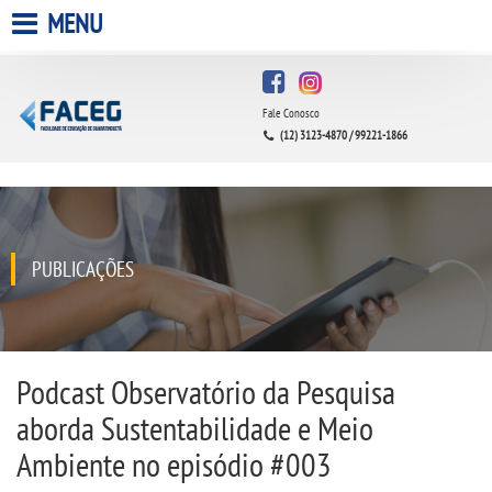
MENU
HOME
Fale Conosco
A FACULDADE
(12) 3123-4870 / 99221-1866
A UNIESP S.A.
QUEM SOMOS
PUBLICAÇÕES
INFRAESTRUTURA
BIBLIOTECA
Podcast Observatório da Pesquisa
aborda Sustentabilidade e Meio
CPA
Ambiente no episódio #003