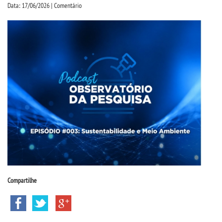
CPSA
Data: 17/06/2026 | Comentário
PROUNI
FIES
CURSOS
BACHARELADOS
LICENCIATURAS
TECNOLÓGICOS
Compartilhe
VESTIBULAR
INSCREVA-SE