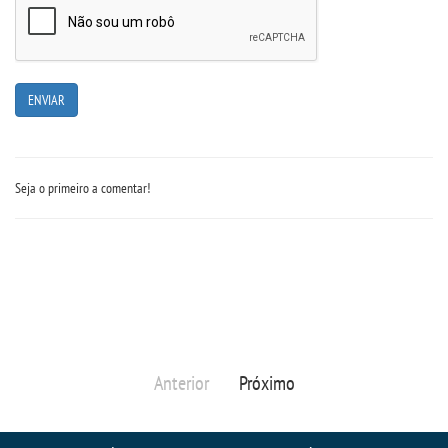
CPA
PORTARIAS
LOGIN
Seja o primeiro a comentar!
WEBMAIL
PORTAL DE ALUNOS
PORTAL DE PROFESSORES/ACADÊMICO
UNIESP
Anterior
Próximo
CONTATO