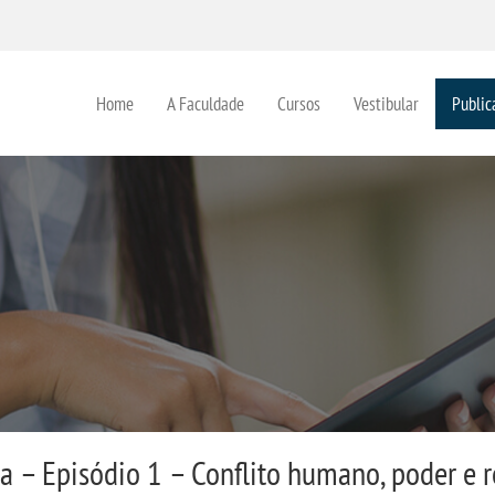
Home
A Faculdade
Cursos
Vestibular
Public
a – Episódio 1 – Conflito humano, poder e r