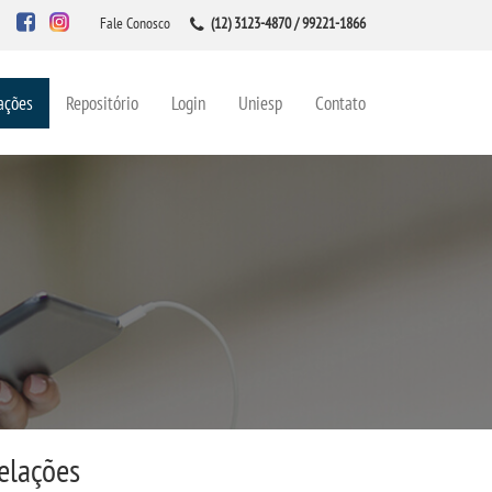
Fale Conosco
(12) 3123-4870 / 99221-1866
ações
Repositório
Login
Uniesp
Contato
elações