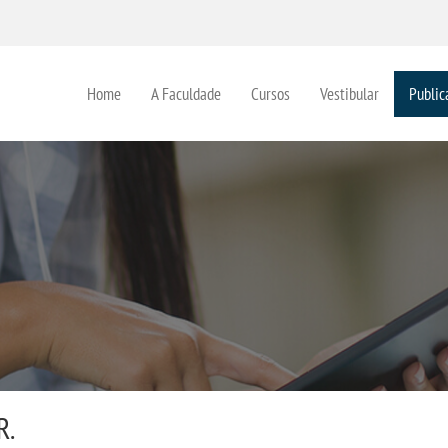
Home
A Faculdade
Cursos
Vestibular
Public
R.