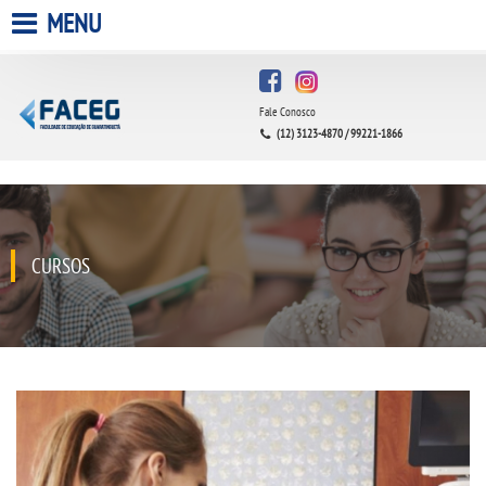
MENU
HOME
Fale Conosco
A FACULDADE
(12) 3123-4870 / 99221-1866
A UNIESP S.A.
QUEM SOMOS
CURSOS
INFRAESTRUTURA
BIBLIOTECA
CPA