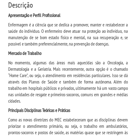
Descrição
UNIESP NEWS
Apresentação e Perfil Profissional
Enfermagem é a ciência que se dedica a promover, manter e restabelecer a
BOLETINS
saúde do indivíduo. O enfermeiro deve atuar na proteção ao indivíduo, na
manutenção de se bom estado físico e mental, na sua recuperação e, se
possível e também preferencialmente, na prevenção de doenças.
REPOSITÓRIO
Mercado de Trabalho
No momento, algumas das áreas mais aquecidas são a Oncologia, a
TCC
Dermatologia e a Geriatria. Mais recentemente, outra opção é o chamado
“Home Care”, ou seja, o atendimento em residências particulares. Isso se dá
MANUAIS
através dos Planos de Saúde e também de forma autônoma. Além do
trabalho em hospitais públicos e privados, ultimamente há um vasto campo
nas unidades de resgate e primeiros-socorros, comuns em grandes e médias
REGIMENTOS
cidades.
Principais Disciplinas Teóricas e Práticas
REGULAMENTOS
Como as novas diretrizes do MEC estabeleceram que as disciplinas devem
priorizar o atendimento primário, ou seja, o trabalho em ambulatórios,
PPC
prontos-socorros e postos de saúde, as matérias quase que se restringem às