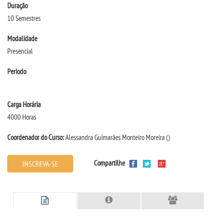
Duração
10 Semestres
TRANSFERÊNCIA
Modalidade
Presencial
SEGUNDA GRADUAÇÃO
Período
MATRÍCULA
Carga Horária
EDITAL
4000 Horas
PUBLICAÇÕES
Coordenador do Curso:
Alessandra Guimarães Monteiro Moreira
()
DESTAQUES
Compartilhe
INSCREVA-SE
REVISTAS ELETRÔNICAS
REVISTA CIÊNCIA CONTEMPORÂNEA