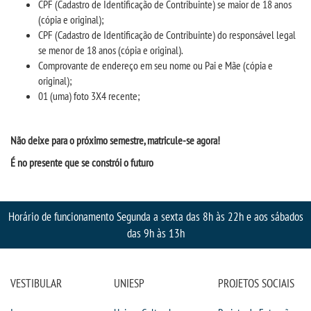
CPF (Cadastro de Identificação de Contribuinte) se maior de 18 anos
VESTIBULAR
(cópia e original);
CPF (Cadastro de Identificação de Contribuinte) do responsável legal
INSCREVA-SE
se menor de 18 anos (cópia e original).
Comprovante de endereço em seu nome ou Pai e Mãe (cópia e
original);
TRANSFERÊNCIA
01 (uma) foto 3X4 recente;
SEGUNDA GRADUAÇÃO
Não deixe para o próximo
semestre,
matricule-se agora!
MATRÍCULA
É no presente que se constrói o futuro
EDITAL
Horário de funcionamento Segunda a sexta das 8h às 22h e aos sábados
das 9h às 13h
PUBLICAÇÕES
DESTAQUES
VESTIBULAR
UNIESP
PROJETOS SOCIAIS
UNIESP NEWS