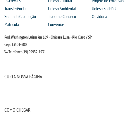
Inscreva-se
Uniesp Cultural
Projeto de Extensão
Transferência
Uniesp Ambiental
Uniesp Solidária
Segunda Graduação
Trabalhe Conosco
Ouvidoria
REPOSITÓRIO
Matrícula
Convênios
PDI
Rod. Washington Luizm km 169 - Chácara Lusa - Rio Claro / SP
Cep: 13501-600
PPC
Telefone: (19) 99932-1931
EDITAIS
CURTA NOSSA PÁGINA
CALENDÁRIOS
REGIMENTOS
COMO CHEGAR
MANUAIS
DOCENTES