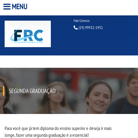
MENU
Fale Conosco
HOME
(19) 99932-1931
A FACULDADE
A UNIESP S.A.
QUEM SOMOS
SEGUNDA GRADUAÇÃO
ESTÁGIOS
INFRAESTRUTURA
BIBLIOTECA
Para
você
que
já tem diploma do ensino superior
e
deseja ir mais
longe,
fazer
uma segunda graduação é
a
essencial!