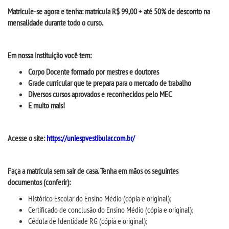
CPA
Matricule-se agora e tenha: matrícula R$ 99,00 + até 50% de desconto na
mensalidade durante todo o curso.
CPSA
Em nossa instituição você tem:
PROUNI
Corpo Docente formado por mestres e doutores
Grade curricular que te prepara
para o mercado de trabalho
CURSOS
Diversos cursos aprovados e reconhecidos pelo MEC
E muito mais!
BACHARELADOS
Acesse
o site:
https://uniespvestibular.com.br/
LICENCIATURAS
Faça a matrícula sem sair de casa. Tenha em mãos os seguintes
TECNOLÓGICOS
documentos
(conferir)
:
H
istórico Escolar do Ensino Médio (cópia e original);
MENSALIDADES
Certificado de conclusão do Ensino Médio (cópia e original);
Cédula de Identidade RG (cópia e original);