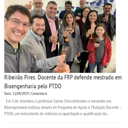
CPA
CPSA
PROUNI
CURSOS
BACHARELADOS
Ribeirão Pires: Docente da FRP defende mestrado em
LICENCIATURAS
Bioengenharia pelo PTDO
Data: 11/09/2019 | Comentário
TECNOLÓGICOS
Em 3 de setembro, o professor Salmo Silva defendeu o mestrado em
Bioengenharia realizou através do Programa de Apoio à Titulação Docente –
PTDO, um instrumento de estímulo à capacitação e qualificação do...
VESTIBULAR