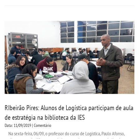
REPOSITÓRIO
MANUAIS
REGIMENTOS
DISCENTES
LOGIN
WEBMAIL
PORTAL DE ALUNOS
RIbeirão Pires: Alunos de Logística participam de aula
de estratégia na biblioteca da IES
PORTAL DE PROFESSORES/ACADÊMICO
Data: 11/09/2019 | Comentário
Na sexta-feira, 06/09, o professor do curso de Logística, Paulo Afonso,
UNIESP