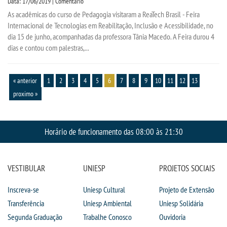
Data: 17/06/2019 | Comentário
As acadêmicas do curso de Pedagogia visitaram a ReaTech Brasil - Feira
Internacional de Tecnologias em Reabilitação, Inclusão e Acessibilidade, no
dia 15 de junho, acompanhadas da professora Tânia Macedo. A Feira durou 4
dias e contou com palestras,...
« anterior
1
2
3
4
5
6
7
8
9
10
11
12
13
proximo »
Horário de funcionamento das 08:00 às 21:30
VESTIBULAR
UNIESP
PROJETOS SOCIAIS
Inscreva-se
Uniesp Cultural
Projeto de Extensão
Transferência
Uniesp Ambiental
Uniesp Solidária
Segunda Graduação
Trabalhe Conosco
Ouvidoria