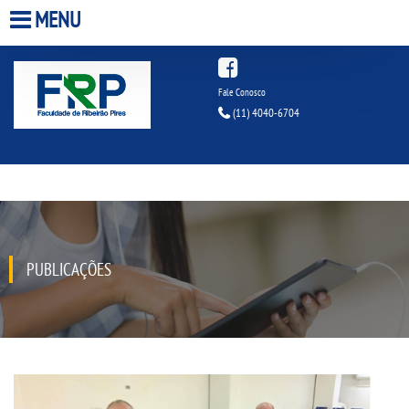
MENU
HOME
Fale Conosco
(11) 4040-6704
A FACULDADE
A UNIESP S.A.
QUEM SOMOS
PUBLICAÇÕES
ESTÁGIOS
INFRAESTRUTURA
BIBLIOTECA