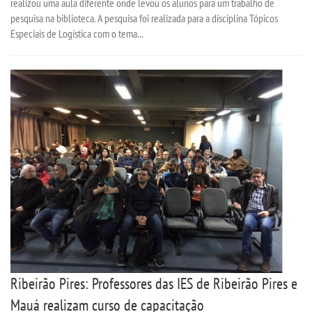
realizou uma aula diferente onde levou os alunos para um trabalho de
pesquisa na biblioteca. A pesquisa foi realizada para a disciplina Tópicos
Especiais de Logística com o tema...
CONTATO
IMPRENSA
TRABALHE CONOSCO
OUVIDORIA
Ribeirão Pires: Professores das IES de Ribeirão Pires e
Mauá realizam curso de capacitação