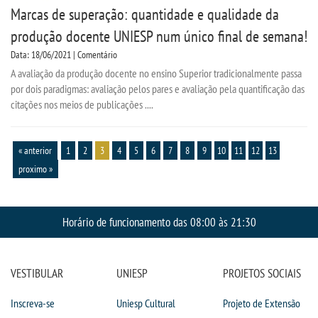
Marcas de superação: quantidade e qualidade da
produção docente UNIESP num único final de semana!
Data: 18/06/2021 | Comentário
A avaliação da produção docente no ensino Superior tradicionalmente passa
por dois paradigmas: avaliação pelos pares e avaliação pela quantificação das
citações nos meios de publicações ....
« anterior
1
2
3
4
5
6
7
8
9
10
11
12
13
proximo »
Horário de funcionamento das 08:00 às 21:30
VESTIBULAR
UNIESP
PROJETOS SOCIAIS
Inscreva-se
Uniesp Cultural
Projeto de Extensão