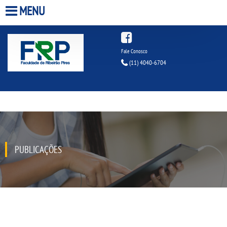
MENU
HOME
Fale Conosco
(11) 4040-6704
A FACULDADE
A UNIESP S.A.
QUEM SOMOS
PUBLICAÇÕES
ESTÁGIOS
INFRAESTRUTURA
BIBLIOTECA