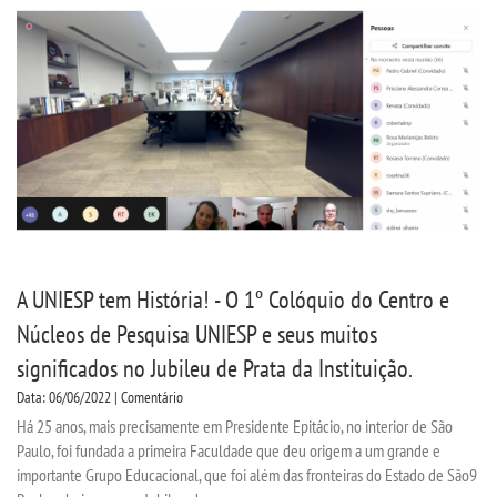
CPA
CPSA
PROUNI
CURSOS
BACHARELADOS
A UNIESP tem História! - O 1º Colóquio do Centro e
LICENCIATURAS
Núcleos de Pesquisa UNIESP e seus muitos
significados no Jubileu de Prata da Instituição.
TECNOLÓGICOS
Data: 06/06/2022 | Comentário
Há 25 anos, mais precisamente em Presidente Epitácio, no interior de São
VESTIBULAR
Paulo, foi fundada a primeira Faculdade que deu origem a um grande e
importante Grupo Educacional, que foi além das fronteiras do Estado de São9