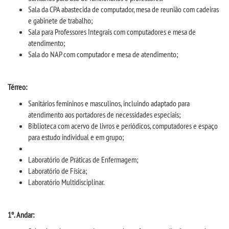
REPOSITÓRIO
Sala da CPA abastecida de computador, mesa de reunião com cadeiras
e gabinete de trabalho;
APOIO AO DISCENTE E DOCENTE
Sala para Professores Integrais com computadores e mesa de
atendimento;
Sala do NAP com computador e mesa de atendimento;
MONITORIA ACADÊMICA
NDE
Térreo:
Sanitários femininos e masculinos, incluindo adaptado para
PDI
atendimento aos portadores de necessidades especiais;
Biblioteca com acervo de livros e periódicos, computadores e espaço
para estudo individual e em grupo;
PORTARIAS
Laboratório de Práticas de Enfermagem;
PPC
Laboratório de Física;
Laboratório Multidisciplinar.
REGIMENTOS E MANUAIS
1º. Andar:
REGULAMENTOS