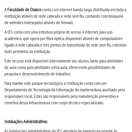
CPSA
A
Faculdade de Osasco
conta com internet banda larga, distribuída em toda a
instituição através de rede cabeada e rede sem fio, contando com bloqueio
PROUNI
de websites indesejados através de firewall.
A IES conta com uma estrutura própria de acesso à Internet, para uso
CURSOS
acadêmico, que opera por fibra óptica, disponível através de computadores
ligado à rede cabeada e três pontos de transmissão de rede sem fio, cobrindo
todo perímetro da instituição.
BACHARELADOS
Este recurso está disponível internamente aos alunos, tanto para atividades
de aula como para atividades extra aula, oferecendo possibilidades de
LICENCIATURAS
pesquisa e desenvolvimento de trabalhos.
Para manter este parque tecnológico a Instituição conta com um
TECNOLÓGICOS
Departamento de Tecnologia da Informação da mantenedora, auxiliado pelo
responsável local. Estes são responsáveis pela manutenção preventiva e
VESTIBULAR
corretiva dessa infraestrutura com corpo técnico especializado.
INSCREVA-SE
Instalações Administrativas
As instalações administrativas da IES atendem de maneira excelente às