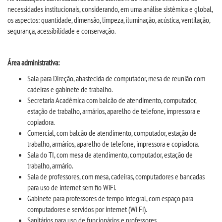
TRANSFERÊNCIA
necessidades institucionais, considerando, em uma análise sistêmica e global,
os aspectos: quantidade, dimensão, limpeza, iluminação, acústica, ventilação,
segurança, acessibilidade e conservação.
SEGUNDA GRADUAÇÃO
MATRÍCULA
Área administrativa:
Sala para Direção, abastecida de computador, mesa de reunião com
EDITAL
cadeiras e gabinete de trabalho.
Secretaria Acadêmica com balcão de atendimento, computador,
estação de trabalho, armários, aparelho de telefone, impressora e
PUBLICAÇÕES
copiadora.
Comercial, com balcão de atendimento, computador, estação de
DESTAQUES
trabalho, armários, aparelho de telefone, impressora e copiadora.
Sala do TI, com mesa de atendimento, computador, estação de
trabalho, armário.
UNIESP NEWS
Sala de professores, com mesa, cadeiras, computadores e bancadas
para uso de internet sem fio WiFi.
BOLETINS
Gabinete para professores de tempo integral, com espaço para
computadores e servidos por internet (Wi Fi).
Sanitários para uso de funcionários e professores.