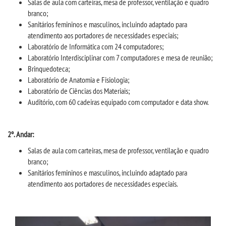
Salas de aula com carteiras, mesa de professor, ventilação e quadro
branco;
LOGIN
Sanitários femininos e masculinos, incluindo adaptado para
atendimento aos portadores de necessidades especiais;
Laboratório de Informática com 24 computadores;
WEBMAIL
Laboratório Interdisciplinar com 7 computadores e mesa de reunião;
Brinquedoteca;
PORTAL DE ALUNOS
Laboratório de Anatomia e Fisiologia;
Laboratório de Ciências dos Materiais;
Auditório, com 60 cadeiras equipado com computador e data show.
PORTAL DE PROFESSORES/ACADÊMICO
2º. Andar:
UNIESP
Salas de aula com carteiras, mesa de professor, ventilação e quadro
branco;
CONTATO
Sanitários femininos e masculinos, incluindo adaptado para
atendimento aos portadores de necessidades especiais.
IMPRENSA
TRABALHE CONOSCO