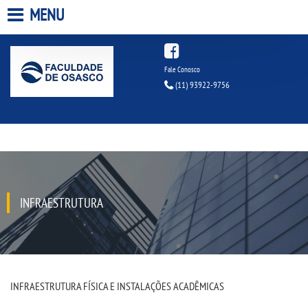
MENU
HOME
Fale Conosco
(11) 93922-9756
A FACULDADE
A UNIESP S.A.
QUEM SOMOS
INFRAESTRUTURA
INFRAESTRUTURA
BIBLIOTECA
CPA
INFRAESTRUTURA FÍSICA E INSTALAÇÕES ACADÊMICAS