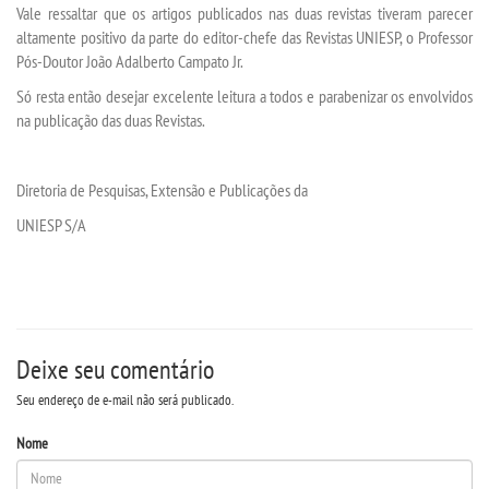
Vale ressaltar que os artigos publicados nas duas revistas tiveram parecer
altamente positivo da parte do editor-chefe das Revistas UNIESP, o Professor
REVISTA @REÓPAGO JURÍDICO
Pós-Doutor João Adalberto Campato Jr.
Só resta então desejar excelente leitura a todos e parabenizar os envolvidos
UNIESP NEWS
na publicação das duas Revistas.
LOGIN
Diretoria de Pesquisas, Extensão e Publicações da
UNIESP S/A
WEBMAIL
PORTAL DE ALUNOS
PORTAL DE PROFESSORES/ACADÊMICO
Deixe seu comentário
Seu endereço de e-mail não será publicado.
UNIESP
Nome
CONTATO