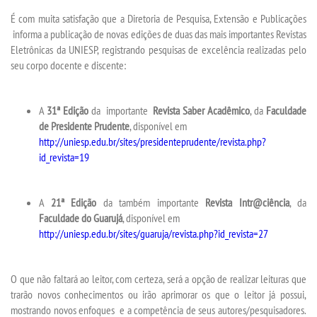
VESTIBULAR
É com muita satisfação que a Diretoria de Pesquisa, Extensão e Publicações
informa a publicação de novas edições de duas das mais importantes Revistas
INSCREVA-SE
Eletrônicas da UNIESP, registrando pesquisas de excelência realizadas pelo
seu corpo docente e discente:
TRANSFERÊNCIA
A
31ª Edição
da importante
Revista Saber Acadêmico
, da
Faculdade
SEGUNDA GRADUAÇÃO
de Presidente Prudente
, disponível em
http://uniesp.edu.br/sites/presidenteprudente/revista.php?
id_revista=19
MATRÍCULA
EDITAL
A
21ª Edição
da também importante
Revista Intr@ciência
, da
Faculdade do Guarujá
, disponível em
http://uniesp.edu.br/sites/guaruja/revista.php?id_revista=27
EDITAL - ADENDO 1
PUBLICAÇÕES
O que não faltará ao leitor, com certeza, será a opção de realizar leituras que
trarão novos conhecimentos ou irão aprimorar os que o leitor já possui,
mostrando novos enfoques e a competência de seus autores/pesquisadores.
DESTAQUES