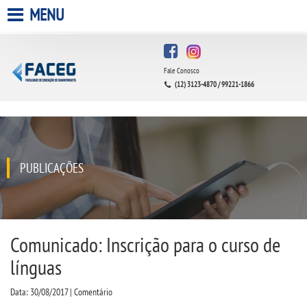
MENU
HOME
Fale Conosco
A FACULDADE
(12) 3123-4870 / 99221-1866
A UNIESP S.A.
QUEM SOMOS
PUBLICAÇÕES
INFRAESTRUTURA
BIBLIOTECA
Comunicado: Inscrição para o curso de
línguas
CPA
Data: 30/08/2017 | Comentário