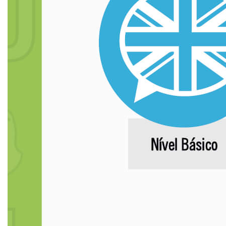
UNIESP NEWS
BOLETINS
REPOSITÓRIO
TCC
MANUAIS
REGIMENTOS
REGULAMENTOS
PPC