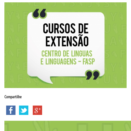
CPSA
PROUNI
FIES
CURSOS
BACHARELADOS
LICENCIATURAS
Compartilhe
TECNOLÓGICOS
VESTIBULAR
INSCREVA-SE