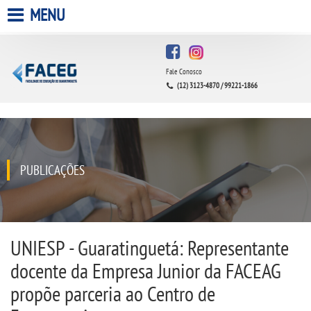
MENU
HOME
Fale Conosco
A FACULDADE
(12) 3123-4870 / 99221-1866
A UNIESP S.A.
QUEM SOMOS
PUBLICAÇÕES
INFRAESTRUTURA
BIBLIOTECA
UNIESP - Guaratinguetá: Representante
docente da Empresa Junior da FACEAG
CPA
propõe parceria ao Centro de