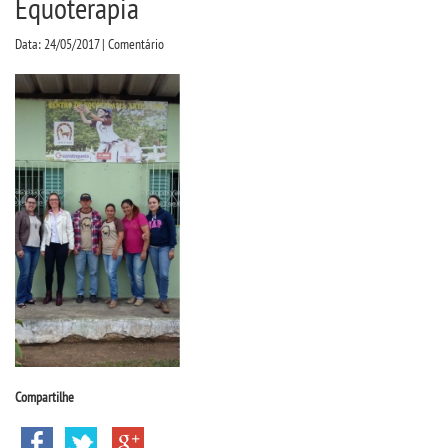
Equoterapia
CPSA
Data: 24/05/2017 | Comentário
PROUNI
FIES
CURSOS
BACHARELADOS
LICENCIATURAS
TECNOLÓGICOS
VESTIBULAR
Compartilhe
INSCREVA-SE