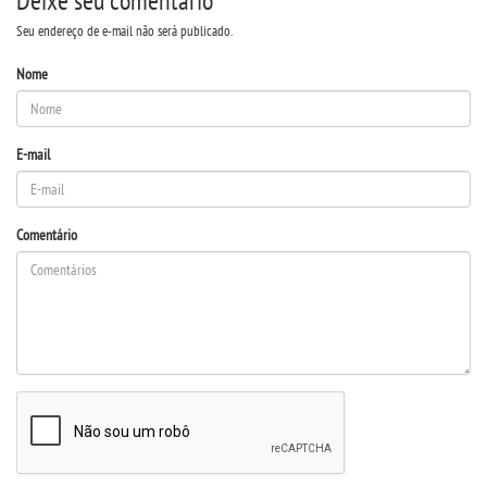
Deixe seu comentário
Seu endereço de e-mail não será publicado.
UNIESP NEWS
Nome
BOLETINS
E-mail
REPOSITÓRIO
TCC
Comentário
MANUAIS
REGIMENTOS
REGULAMENTOS
PPC