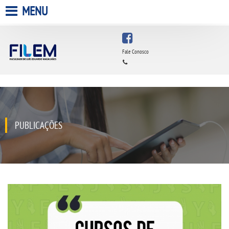
MENU
HOME
Fale Conosco
A FACULDADE
A UNIESP S.A.
QUEM SOMOS
PUBLICAÇÕES
ESTÁGIOS
INFRAESTRUTURA
BIBLIOTECA