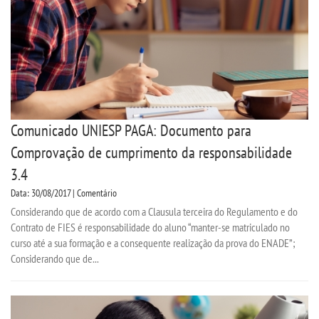
SEGUNDA GRADUAÇÃO
MATRÍCULA
EDITAL
Comunicado UNIESP PAGA: Documento para
Comprovação de cumprimento da responsabilidade
PUBLICAÇÕES
3.4
Data: 30/08/2017 | Comentário
DESTAQUES
Considerando que de acordo com a Clausula terceira do Regulamento e do
Contrato de FIES é responsabilidade do aluno “manter-se matriculado no
UNIESP NEWS
curso até a sua formação e a consequente realização da prova do ENADE”;
Considerando que de...
REPOSITÓRIO
REGULAMENTOS