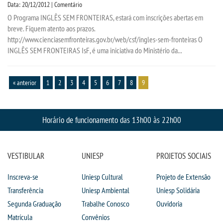
Data: 20/12/2012 | Comentário
O Programa INGLÊS SEM FRONTEIRAS, estará com inscrições abertas em
breve. Fiquem atento aos prazos.
http://www.cienciasemfronteiras.gov.br/web/csf/ingles-sem-fronteiras O
INGLÊS SEM FRONTEIRAS IsF, é uma iniciativa do Ministério da...
« anterior
1
2
3
4
5
6
7
8
9
Horário de funcionamento das 13h00 às 22h00
VESTIBULAR
UNIESP
PROJETOS SOCIAIS
Inscreva-se
Uniesp Cultural
Projeto de Extensão
Transferência
Uniesp Ambiental
Uniesp Solidária
Segunda Graduação
Trabalhe Conosco
Ouvidoria
Matrícula
Convênios