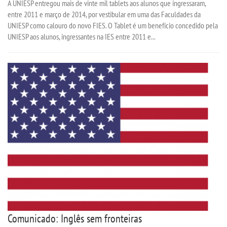
A UNIESP entregou mais de vinte mil tablets aos alunos que ingressaram,
entre 2011 e março de 2014, por vestibular em uma das Faculdades da
UNIESP como calouro do novo FIES. O Tablet é um benefício concedido pela
UNIESP aos alunos, ingressantes na IES entre 2011 e...
Comunicado: Inglês sem fronteiras