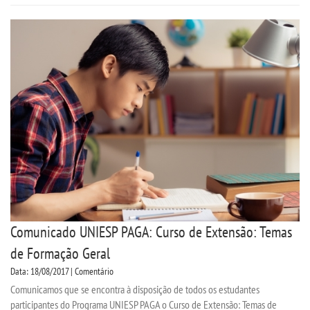
EAD
LOGIN
WEBMAIL
PORTAL DE ALUNOS
PORTAL DE PROFESSORES/ACADÊMICO
UNIESP
Comunicado UNIESP PAGA: Curso de Extensão: Temas
de Formação Geral
CONTATO
Data: 18/08/2017 | Comentário
Comunicamos que se encontra à disposição de todos os estudantes
IMPRENSA
participantes do Programa UNIESP PAGA o Curso de Extensão: Temas de