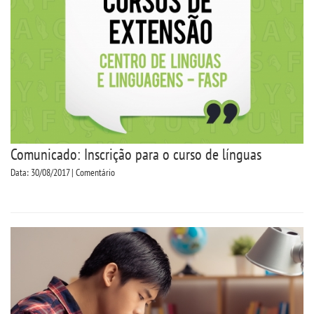
CPA
CPSA
PROUNI
CURSOS
Comunicado: Inscrição para o curso de línguas
BACHARELADOS
Data: 30/08/2017 | Comentário
TECNOLÓGICOS
VESTIBULAR
INSCREVA-SE
TRANSFERÊNCIA