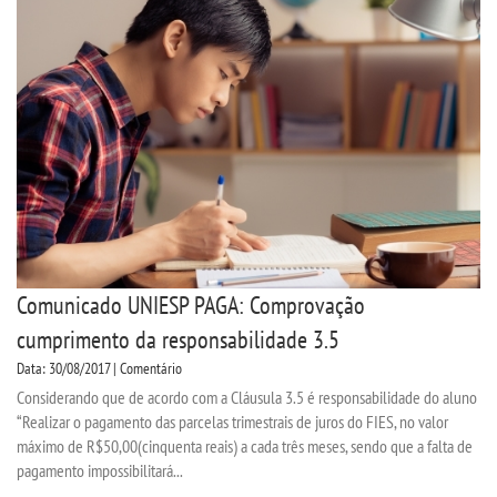
PORTARIAS
CPA
PDI
TCC
MANUAIS
Comunicado UNIESP PAGA: Comprovação
cumprimento da responsabilidade 3.5
REGIMENTOS
Data: 30/08/2017 | Comentário
Considerando que de acordo com a Cláusula 3.5 é responsabilidade do aluno
MONITORIA
“Realizar o pagamento das parcelas trimestrais de juros do FIES, no valor
máximo de R$50,00(cinquenta reais) a cada três meses, sendo que a falta de
pagamento impossibilitará...
EDITAIS