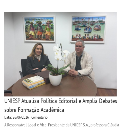
PORTARIAS
CPA
PDI
TCC
MANUAIS
REGIMENTOS
UNIESP Atualiza Política Editorial e Amplia Debates
MONITORIA
sobre Formação Acadêmica
Data: 26/06/2026 | Comentário
EDITAIS
A Responsável Legal e Vice-Presidente da UNIESP S.A., professora Cláudia