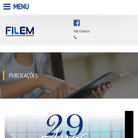
MENU
HOME
Fale Conosco
A FACULDADE
A UNIESP S.A.
QUEM SOMOS
PUBLICAÇÕES
ESTÁGIOS
INFRAESTRUTURA
BIBLIOTECA