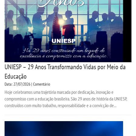
CPA
CPSA
PROUNI
CURSOS
UNIESP – 29 Anos Transformando Vidas por Meio da
BACHARELADOS
Educação
Data: 27/07/2026 | Comentário
TECNOLÓGICOS
Hoje celebramos uma trajetória marcada por dedicação, inovação e
compromisso com a educação brasileira. São 29 anos de história da UNIESP,
VESTIBULAR
construídos com muito trabalho, responsabilidade e a convicção de...
INSCREVA-SE
TRANSFERÊNCIA