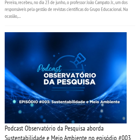
Pereira, recebeu, no dia 23 de junho, o professor João Campato Jr., um dos
responsáveis pela gestão de revistas científicas do Grupo Educacional. Na
EAD
ocasião,...
LOGIN
WEBMAIL
PORTAL DE ALUNOS
PORTAL DE PROFESSORES/ACADÊMICO
UNIESP
CONTATO
Podcast Observatório da Pesquisa aborda
IMPRENSA
Sustentabilidade e Meio Ambiente no episódio #003