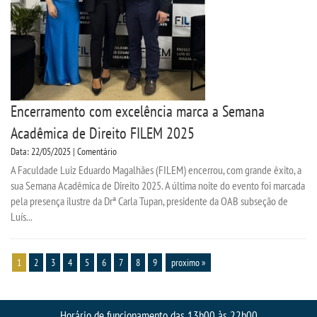
Encerramento com excelência marca a Semana
Acadêmica de Direito FILEM 2025
Data: 22/05/2025 | Comentário
A Faculdade Luiz Eduardo Magalhães (FILEM) encerrou, com grande êxito, a
sua Semana Acadêmica de Direito 2025. A última noite do evento foi marcada
pela presença ilustre da Drª Carla Tupan, presidente da OAB subseção de
Luís...
1
2
3
4
5
6
7
8
9
proximo »
Horário de funcionamento das 13h00 às 22h00