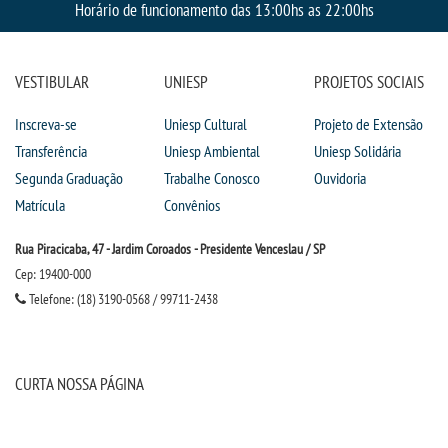
CPSA
Horário de funcionamento das 13:00hs as 22:00hs
PROUNI
VESTIBULAR
UNIESP
PROJETOS SOCIAIS
CURSOS
Inscreva-se
Uniesp Cultural
Projeto de Extensão
Transferência
Uniesp Ambiental
Uniesp Solidária
BACHARELADOS
Segunda Graduação
Trabalhe Conosco
Ouvidoria
Matrícula
Convênios
LICENCIATURAS
Rua Piracicaba, 47 - Jardim Coroados - Presidente Venceslau / SP
Cep: 19400-000
TECNOLÓGICOS
Telefone: (18) 3190-0568 / 99711-2438
VESTIBULAR
CURTA NOSSA PÁGINA
INSCREVA-SE
TRANSFERÊNCIA