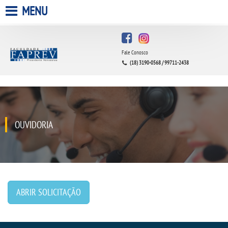
MENU
HOME
Fale Conosco
A FACULDADE
(18) 3190-0568 / 99711-2438
A UNIESP S.A.
QUEM SOMOS
OUVIDORIA
INFRAESTRUTURA
BIBLIOTECA
ABRIR SOLICITAÇÃO
CPA