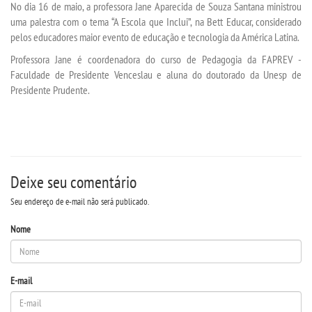
No dia 16 de maio, a professora Jane Aparecida de Souza Santana ministrou
uma palestra com o tema “A Escola que Inclui”, na Bett Educar, considerado
pelos educadores maior evento de educação e tecnologia da América Latina.
SEGUNDA GRADUAÇÃO
Professora Jane é coordenadora do curso de Pedagogia da FAPREV -
Faculdade de Presidente Venceslau e aluna do doutorado da Unesp de
MATRÍCULA
Presidente Prudente.
EDITAL
EDITAL - ADENDO 1
Deixe seu comentário
PUBLICAÇÕES
Seu endereço de e-mail não será publicado.
DESTAQUES
Nome
UNIESP NEWS
E-mail
REPOSITÓRIO