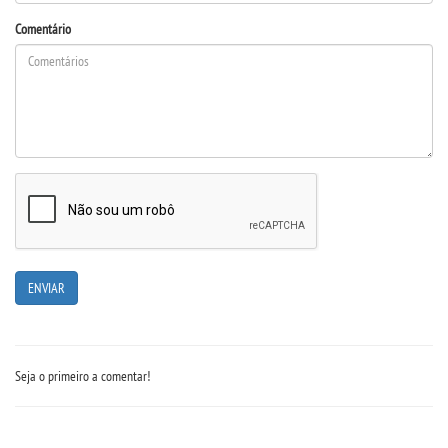
Comentário
MANUAIS
REGULAMENTOS
LABORATÓRIO VIRTUAIS
RELATÓRIOS
PDI
PLANO DE TRABALHO
REGIMENTOS
Seja o primeiro a comentar!
APOIO AO DISCENTE E DOCENTE