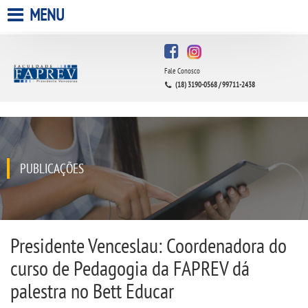
MENU
HOME
Fale Conosco
A FACULDADE
(18) 3190-0568 / 99711-2438
A UNIESP S.A.
QUEM SOMOS
PUBLICAÇÕES
INFRAESTRUTURA
BIBLIOTECA
Presidente Venceslau: Coordenadora do
curso de Pedagogia da FAPREV dá
CPA
palestra no Bett Educar