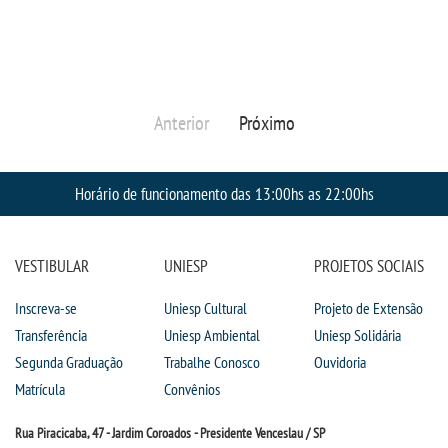
PPC
RESOLUÇÕES
Anterior
Próximo
TCC
Horário de funcionamento das 13:00hs as 22:00hs
PORTARIAS
LOGIN
VESTIBULAR
UNIESP
PROJETOS SOCIAIS
Inscreva-se
Uniesp Cultural
Projeto de Extensão
WEBMAIL
Transferência
Uniesp Ambiental
Uniesp Solidária
Segunda Graduação
Trabalhe Conosco
Ouvidoria
PORTAL DE ALUNOS
Matrícula
Convênios
PORTAL DE PROFESSORES/ACADÊMICO
Rua Piracicaba, 47 - Jardim Coroados - Presidente Venceslau / SP