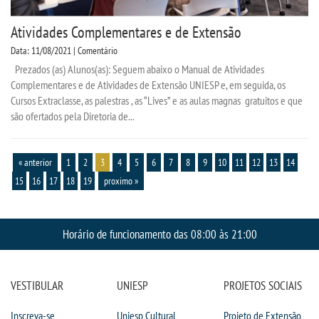
Atividades Complementares e de Extensão
Data: 11/08/2021 | Comentário
Prezados (as) Alunos(as): Seguem abaixo o Manual de Atividades
Complementares e de Atividades de Extensão UNIESP e, em seguida, os
Cursos Extraclasse, as palestras , as “Lives” e as aulas magnas gratuitos e que
são ofertados pela Diretoria de...
« anterior
1
2
3
4
5
6
7
8
9
10
11
12
13
14
15
16
17
18
19
proximo »
Horário de funcionamento das 08:00 às 21:00
VESTIBULAR
UNIESP
PROJETOS SOCIAIS
Inscreva-se
Uniesp Cultural
Projeto de Extensão