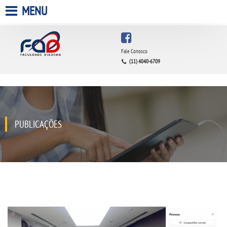
MENU
HOME
Fale Conosco
(11) 4040-6709
A FACULDADE
A UNIESP S.A.
QUEM SOMOS
PUBLICAÇÕES
ESTÁGIOS
INFRAESTRUTURA
BIBLIOTECA