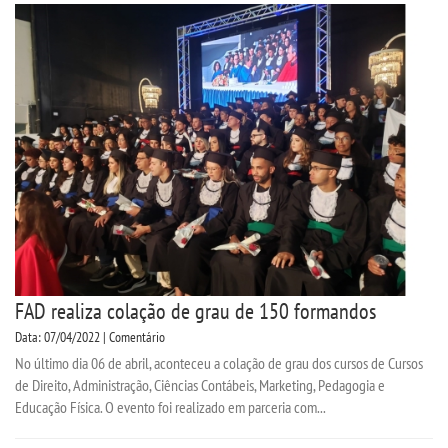
TRANSFERÊNCIA
SEGUNDA GRADUAÇÃO
MATRÍCULA
EDITAL
EDITAL - ADENDO 1
FAD realiza colação de grau de 150 formandos
PUBLICAÇÕES
Data: 07/04/2022 | Comentário
No último dia 06 de abril, aconteceu a colação de grau dos cursos de Cursos
DESTAQUES
de Direito, Administração, Ciências Contábeis, Marketing, Pedagogia e
Educação Física. O evento foi realizado em parceria com...
UNIESP NEWS