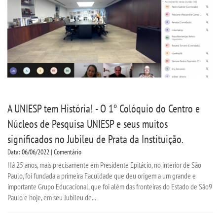
CPA
CPSA
PROUNI
CURSOS
A UNIESP tem História! - O 1º Colóquio do Centro e
BACHARELADOS
Núcleos de Pesquisa UNIESP e seus muitos
significados no Jubileu de Prata da Instituição.
LICENCIATURAS
Data: 06/06/2022 | Comentário
Há 25 anos, mais precisamente em Presidente Epitácio, no interior de São
TECNOLÓGICOS
Paulo, foi fundada a primeira Faculdade que deu origem a um grande e
importante Grupo Educacional, que foi além das fronteiras do Estado de São9
VESTIBULAR
Paulo e hoje, em seu Jubileu de...
INSCREVA-SE