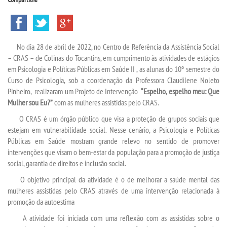
INSCREVA-SE
TRANSFERÊNCIA
No dia 28 de abril de 2022, no Centro de Referência da Assistência Social
– CRAS – de Colinas do Tocantins, em cumprimento às atividades de estágios
SEGUNDA GRADUAÇÃO
em Psicologia e Políticas Públicas em Saúde II , as alunas do 10º semestre do
Curso de Psicologia, sob a coordenação da Professora Claudilene Noleto
MATRÍCULA
Pinheiro, realizaram um Projeto de Intervenção
“Espelho, espelho meu: Que
Mulher sou Eu?”
com as mulheres assistidas pelo CRAS.
EDITAL
O CRAS é um órgão público que visa a proteção de grupos sociais que
estejam em vulnerabilidade social. Nesse cenário, a Psicologia e Políticas
Públicas em Saúde mostram grande relevo no sentido de promover
PUBLICAÇÕES
intervenções que visam o bem-estar da população para a promoção de justiça
social, garantia de direitos e inclusão social.
DESTAQUES
O objetivo principal da atividade é o de melhorar a saúde mental das
mulheres assistidas pelo CRAS através de uma intervenção relacionada à
UNIESP NEWS
promoção da autoestima
A atividade foi iniciada com uma reflexão com as assistidas sobre o