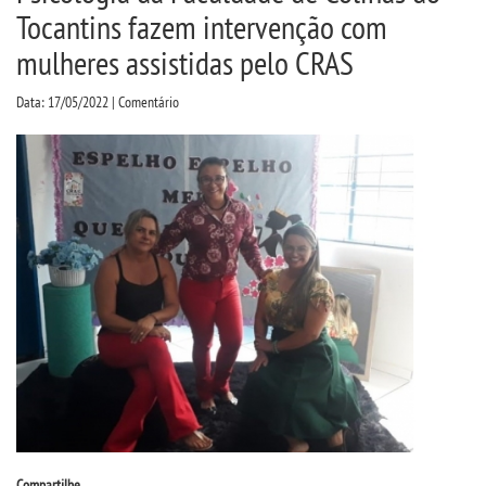
CPSA
Tocantins fazem intervenção com
mulheres assistidas pelo CRAS
PROUNI
Data: 17/05/2022 | Comentário
FIES
CURSOS
BACHARELADOS
LICENCIATURAS
TECNOLÓGICOS
VESTIBULAR
Compartilhe