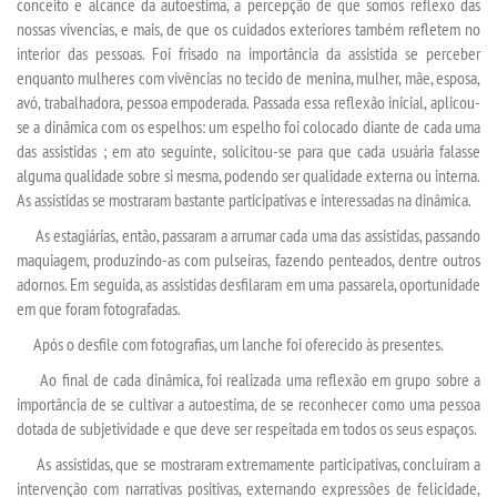
REPOSITÓRIO
conceito e alcance da autoestima, a percepção de que somos reflexo das
nossas vivencias, e mais, de que os cuidados exteriores também refletem no
interior das pessoas. Foi frisado na importância da assistida se perceber
PDI
enquanto mulheres com vivências no tecido de menina, mulher, mãe, esposa,
avó, trabalhadora, pessoa empoderada. Passada essa reflexão inicial, aplicou-
MANUAIS
se a dinâmica com os espelhos: um espelho foi colocado diante de cada uma
das assistidas ; em ato seguinte, solicitou-se para que cada usuária falasse
alguma qualidade sobre si mesma, podendo ser qualidade externa ou interna.
REGULAMENTOS
As assistidas se mostraram bastante participativas e interessadas na dinâmica.
As estagiárias, então, passaram a arrumar cada uma das assistidas, passando
REGIMENTOS
maquiagem, produzindo-as com pulseiras, fazendo penteados, dentre outros
adornos. Em seguida, as assistidas desfilaram em uma passarela, oportunidade
INFRAESTRUTURA
em que foram fotografadas.
Após o desfile com fotografias, um lanche foi oferecido às presentes.
TCC
Ao final de cada dinâmica, foi realizada uma reflexão em grupo sobre a
importância de se cultivar a autoestima, de se reconhecer como uma pessoa
PORTARIAS
dotada de subjetividade e que deve ser respeitada em todos os seus espaços.
As assistidas, que se mostraram extremamente participativas, concluíram a
intervenção com narrativas positivas, externando expressões de felicidade,
LOGIN