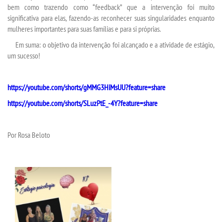
bem como trazendo como “feedback” que a intervenção foi muito
significativa para elas, fazendo-as reconhecer suas singularidades enquanto
WEBMAIL
mulheres importantes para suas famílias e para si próprias.
Em suma: o objetivo da intervenção foi alcançado e a atividade de estágio,
PORTAL DE ALUNOS
um sucesso!
PORTAL DE PROFESSORES/ACADÊMICO
https://youtube.com/shorts/gMMG3HiMsUU?feature=share
https://youtube.com/shorts/SLuzPtE_-4Y?feature=share
UNIESP
CONTATO
Por Rosa Beloto
IMPRENSA
TRABALHE CONOSCO
OUVIDORIA