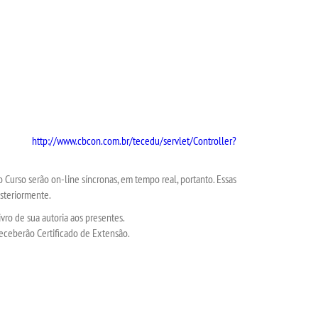
ão:
http://www.cbcon.com.br/tecedu/servlet/Controller?
o Curso serão on-line síncronas, em tempo real, portanto. Essas
osteriormente.
vro de sua autoria aos presentes.
 receberão Certificado de Extensão.