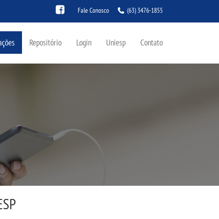
Fale Conosco
(63) 3476-1855
ações
Repositório
Login
Uniesp
Contato
IESP