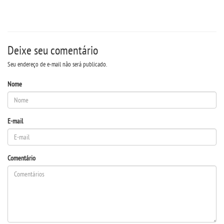
REPOSITÓRIO
PDI
Deixe seu comentário
MANUAIS
Seu endereço de e-mail não será publicado.
REGULAMENTOS
Nome
REGIMENTOS
E-mail
INFRAESTRUTURA
Comentário
TCC
PORTARIAS
LOGIN