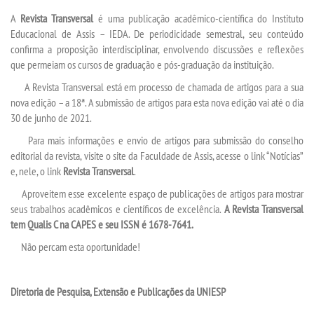
INSCREVA-SE
A
Revista Transversal
é uma publicação acadêmico-científica do Instituto
Educacional de Assis – IEDA. De periodicidade semestral, seu conteúdo
TRANSFERÊNCIA
confirma a proposição interdisciplinar, envolvendo discussões e reflexões
que permeiam os cursos de graduação e pós-graduação da instituição.
SEGUNDA GRADUAÇÃO
A Revista Transversal está em processo de chamada de artigos para a sua
nova edição – a 18ª. A submissão de artigos para esta nova edição vai até o dia
30 de junho de 2021.
MATRÍCULA
Para mais informações e envio de artigos para submissão do conselho
editorial da revista, visite o site da Faculdade de Assis, acesse o link “Notícias”
EDITAL
e, nele, o link
Revista Transversal
.
Aproveitem esse excelente espaço de publicações de artigos para mostrar
PUBLICAÇÕES
seus trabalhos acadêmicos e científicos de excelência.
A Revista Transversal
tem Qualis C na CAPES e seu ISSN é 1678-7641.
DESTAQUES
Não percam esta oportunidade!
UNIESP NEWS
Diretoria de Pesquisa, Extensão e Publicações da
UNIESP