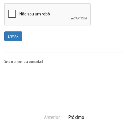
WEBMAIL
PORTAL DE ALUNOS
PORTAL DE PROFESSORES/ACADÊMICO
UNIESP
Seja o primeiro a comentar!
CONTATO
IMPRENSA
TRABALHE CONOSCO
Anterior
Próximo
OUVIDORIA