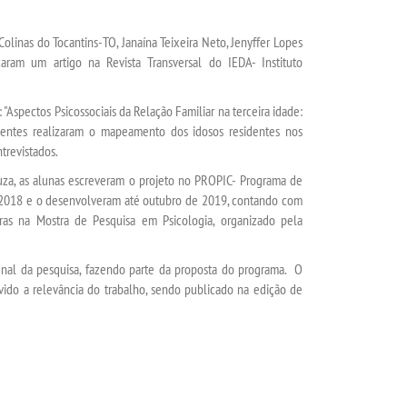
olinas do Tocantins-TO, Janaína Teixeira Neto, Jenyffer Lopes
caram um artigo na Revista Transversal do IEDA- Instituto
"Aspectos Psicossociais da Relação Familiar na terceira idade:
centes realizaram o mapeamento dos idosos residentes nos
ntrevistados.
uza, as alunas escreveram o projeto no PROPIC- Programa de
de 2018 e o desenvolveram até outubro de 2019, contando com
ras na Mostra de Pesquisa em Psicologia, organizado pela
final da pesquisa, fazendo parte da proposta do programa. O
vido a relevância do trabalho, sendo publicado na edição de