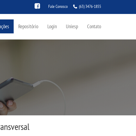
Fale Conosco
(63) 3476-1855
ações
Repositório
Login
Uniesp
Contato
ransversal