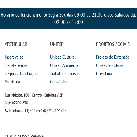
CPA
Horário de funcionamento Seg a Sex das 09:00 às 21:00 e aos Sábados das
CPSA
09:00 as 12:00
PROUNI
VESTIBULAR
UNIESP
PROJETOS SOCIAIS
FIES
Inscreva-se
Uniesp Cultural
Projeto de Extensão
Transferência
Uniesp Ambiental
Uniesp Solidária
CURSOS
Segunda Graduação
Trabalhe Conosco
Ouvidoria
Matrícula
Convênios
BACHARELADOS
Rua México, 100 - Centro - Caieiras / SP
Cep: 07700-630
LICENCIATURAS
Telefone: (11) 4445-9450 / 95047-1812
VESTIBULAR
CURTA NOSSA PÁGINA