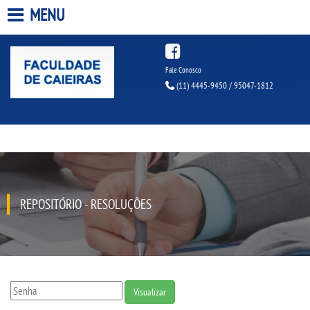
MENU
HOME
Fale Conosco
(11) 4445-9450 / 95047-1812
A FACULDADE
A UNIESP S.A.
QUEM SOMOS
REPOSITÓRIO - RESOLUÇÕES
ESTÁGIOS
INFRAESTRUTURA
BIBLIOTECA
Visualizar