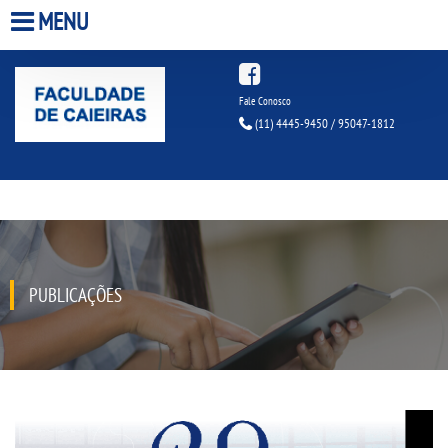
MENU
HOME
Fale Conosco
(11) 4445-9450 / 95047-1812
A FACULDADE
A UNIESP S.A.
QUEM SOMOS
PUBLICAÇÕES
ESTÁGIOS
INFRAESTRUTURA
BIBLIOTECA