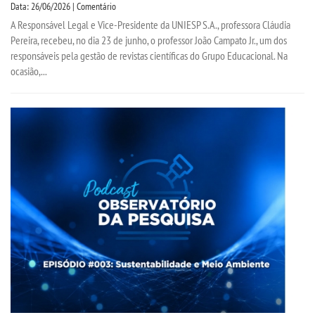
Data: 26/06/2026 | Comentário
A Responsável Legal e Vice-Presidente da UNIESP S.A., professora Cláudia
PORTARIAS
Pereira, recebeu, no dia 23 de junho, o professor João Campato Jr., um dos
responsáveis pela gestão de revistas científicas do Grupo Educacional. Na
ocasião,...
LOGIN
WEBMAIL
PORTAL DE ALUNOS
PORTAL DE PROFESSORES/ACADÊMICO
UNIESP
CONTATO
IMPRENSA