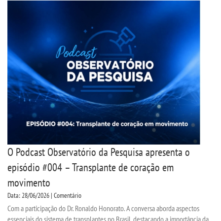
INSCREVA-SE
TRANSFERÊNCIA
SEGUNDA GRADUAÇÃO
MATRÍCULA
EDITAL
EDITAL - ADENDO 1
O Podcast Observatório da Pesquisa apresenta o
episódio #004 – Transplante de coração em
PUBLICAÇÕES
movimento
DESTAQUES
Data: 28/06/2026 | Comentário
Com a participação do Dr. Ronaldo Honorato. A conversa aborda aspectos
essenciais do sistema de transplantes no Brasil, destacando a importância da
UNIESP NEWS