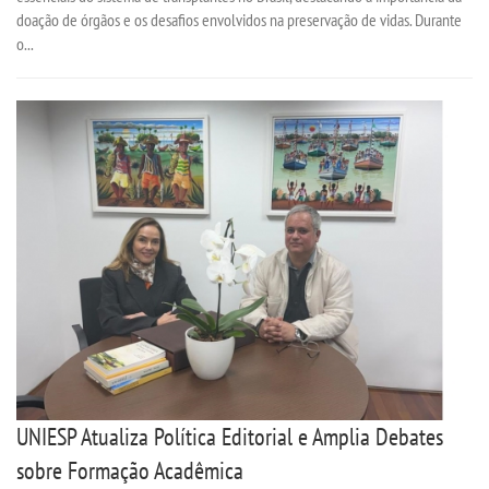
doação de órgãos e os desafios envolvidos na preservação de vidas. Durante
o...
REPOSITÓRIO
PDI
REGULAMENTOS
REGIMENTOS
DISCENTES
MANUAIS
MONITORIA
UNIESP Atualiza Política Editorial e Amplia Debates
sobre Formação Acadêmica
RESOLUÇÕES