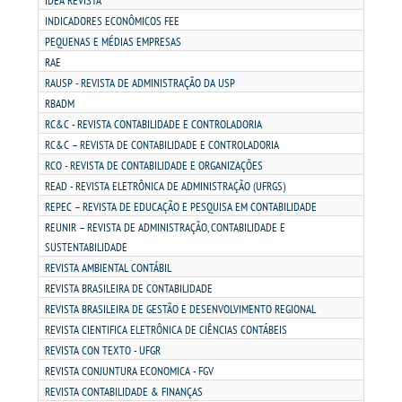
IDEA REVISTA
INDICADORES ECONÔMICOS FEE
PORTAL DE ALUNOS
PEQUENAS E MÉDIAS EMPRESAS
RAE
RAUSP - REVISTA DE ADMINISTRAÇÃO DA USP
PORTAL DE PROFESSORES/ACADÊMICO
RBADM
RC&C - REVISTA CONTABILIDADE E CONTROLADORIA
UNIESP
RC&C – REVISTA DE CONTABILIDADE E CONTROLADORIA
RCO - REVISTA DE CONTABILIDADE E ORGANIZAÇÕES
READ - REVISTA ELETRÔNICA DE ADMINISTRAÇÃO (UFRGS)
CONTATO
REPEC – REVISTA DE EDUCAÇÃO E PESQUISA EM CONTABILIDADE
REUNIR – REVISTA DE ADMINISTRAÇÃO, CONTABILIDADE E
IMPRENSA
SUSTENTABILIDADE
REVISTA AMBIENTAL CONTÁBIL
REVISTA BRASILEIRA DE CONTABILIDADE
TRABALHE CONOSCO
REVISTA BRASILEIRA DE GESTÃO E DESENVOLVIMENTO REGIONAL
REVISTA CIENTIFICA ELETRÔNICA DE CIÊNCIAS CONTÁBEIS
OUVIDORIA
REVISTA CON TEXTO - UFGR
REVISTA CONJUNTURA ECONOMICA - FGV
REVISTA CONTABILIDADE & FINANÇAS