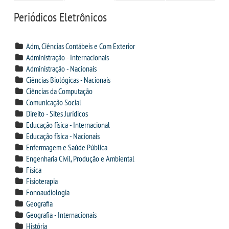
CPSA
Periódicos Eletrônicos
PROUNI
Adm, Ciências Contábeis e Com Exterior
Administração - Internacionais
FIES
Administração - Nacionais
Ciências Biológicas - Nacionais
Ciências da Computação
CURSOS
Comunicação Social
Direito - Sites Jurídicos
BACHARELADOS
Educação física - Internacional
Educação física - Nacionais
Enfermagem e Saúde Pública
LICENCIATURAS
Engenharia Civil, Produção e Ambiental
Física
TECNOLÓGICOS
Fisioterapia
Fonoaudiologia
Geografia
VESTIBULAR
Geografia - Internacionais
História