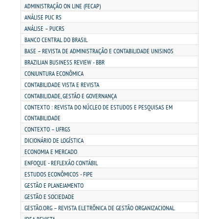
ADMINISTRAÇÃO ON LINE (FECAP)
ANÁLISE PUC RS
UNIESP NEWS
ANÁLISE – PUCRS
BANCO CENTRAL DO BRASIL
BASE – REVISTA DE ADMINISTRAÇÃO E CONTABILIDADE UNISINOS
BOLETINS
BRAZILIAN BUSINESS REVIEW - BBR
CONJUNTURA ECONÔMICA
REPOSITÓRIO
CONTABILIDADE VISTA E REVISTA
CONTABILIDADE, GESTÃO E GOVERNANÇA
CPSA
CONTEXTO : REVISTA DO NÚCLEO DE ESTUDOS E PESQUISAS EM
CONTABILIDADE
CONTEXTO – UFRGS
CPA
DICIONÁRIO DE LOGÍSTICA
ECONOMIA E MERCADO
PORTARIAS
ENFOQUE - REFLEXÃO CONTÁBIL
ESTUDOS ECONÔMICOS - FIPE
GESTÃO E PLANEJAMENTO
LOGIN
GESTÃO E SOCIEDADE
GESTÃO.ORG – REVISTA ELETRÔNICA DE GESTÃO ORGANIZACIONAL
WEBMAIL