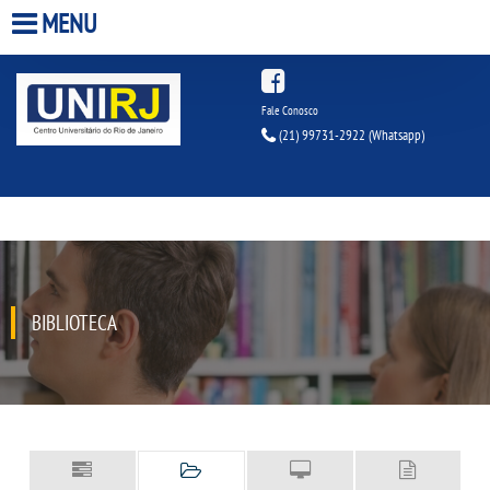
MENU
HOME
Fale Conosco
(21) 99731-2922 (Whatsapp)
A UNIRJ
A UNIESP S.A.
QUEM SOMOS
BIBLIOTECA
INFRAESTRUTURA
BIBLIOTECA
CPA