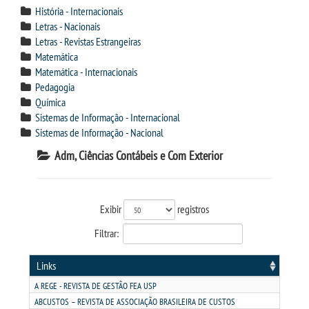
INSCREVA-SE
História - Internacionais
Letras - Nacionais
Letras - Revistas Estrangeiras
TRANSFERÊNCIA
Matemática
Matemática - Internacionais
SEGUNDA GRADUAÇÃO
Pedagogia
Química
Sistemas de Informação - Internacional
MATRÍCULA
Sistemas de Informação - Nacional
Adm, Ciências Contábeis e Com Exterior
EDITAL
PUBLICAÇÕES
Exibir
registros
Filtrar:
DESTAQUES
Links
REVISTAS ELETRÔNICAS
A REGE - REVISTA DE GESTÃO FEA USP
ABCUSTOS – REVISTA DE ASSOCIAÇÃO BRASILEIRA DE CUSTOS
REVISTA EDUC