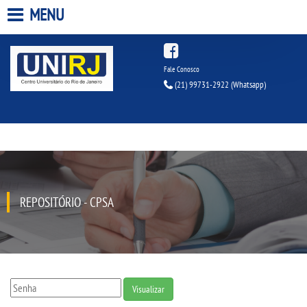
MENU
HOME
Fale Conosco
(21) 99731-2922 (Whatsapp)
A UNIRJ
A UNIESP S.A.
QUEM SOMOS
REPOSITÓRIO - CPSA
INFRAESTRUTURA
BIBLIOTECA
CPA
Visualizar