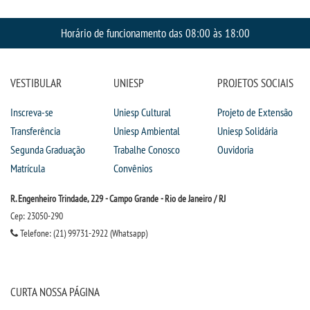
CPSA
Horário de funcionamento das 08:00 às 18:00
PROUNI
VESTIBULAR
UNIESP
PROJETOS SOCIAIS
FIES
Inscreva-se
Uniesp Cultural
Projeto de Extensão
CURSOS
Transferência
Uniesp Ambiental
Uniesp Solidária
Segunda Graduação
Trabalhe Conosco
Ouvidoria
BACHARELADOS
Matrícula
Convênios
R. Engenheiro Trindade, 229 - Campo Grande - Rio de Janeiro / RJ
LICENCIATURAS
Cep: 23050-290
Telefone: (21) 99731-2922 (Whatsapp)
TECNOLÓGICOS
VESTIBULAR
CURTA NOSSA PÁGINA