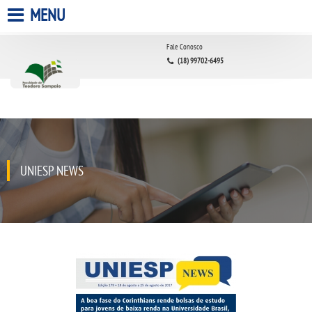
MENU
HOME
Fale Conosco
(18) 99702-6495
A FACULDADE
A UNIESP S.A.
QUEM SOMOS
UNIESP NEWS
ESTÁGIOS
INFRAESTRUTURA
BIBLIOTECA