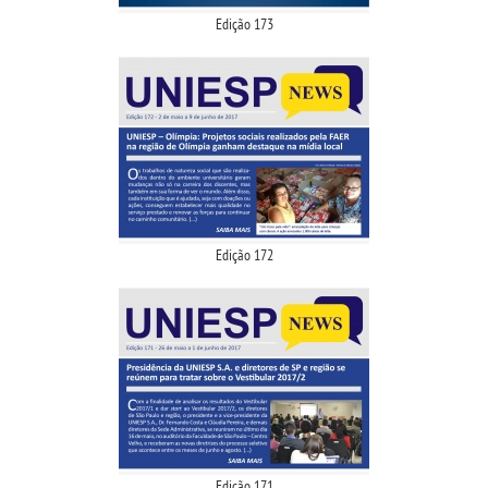
Edição 173
LOGIN
WEBMAIL
PORTAL DE ALUNOS
PORTAL DE PROFESSORES/ACADÊMICO
Edição 172
UNIESP
CONTATO
IMPRENSA
TRABALHE CONOSCO
Edição 171