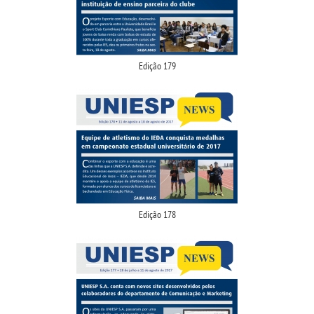
CPA
CPSA
Edição 179
PROUNI
CURSOS
BACHARELADOS
LICENCIATURAS
Edição 178
TECNOLÓGICOS
MENSALIDADES
VESTIBULAR