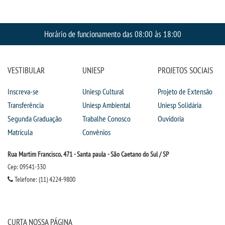
CPA
Horário de funcionamento das 08:00 às 18:00
CPSA
COLAP PROUNI
VESTIBULAR
UNIESP
PROJETOS SOCIAIS
CURSOS
Inscreva-se
Uniesp Cultural
Projeto de Extensão
Transferência
Uniesp Ambiental
Uniesp Solidária
BACHARELADOS
Segunda Graduação
Trabalhe Conosco
Ouvidoria
Matrícula
Convênios
LICENCIATURAS
Rua Martim Francisco, 471 - Santa paula - São Caetano do Sul / SP
Cep: 09541-330
TECNOLÓGICOS
Telefone: (11) 4224-9800
VESTIBULAR
CURTA NOSSA PÁGINA