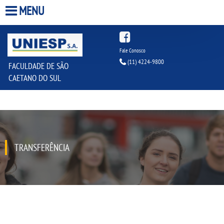
MENU
HOME
Fale Conosco
(11) 4224-9800
FACULDADE DE SÃO
A FACULDADE
CAETANO DO SUL
A UNIESP S.A.
QUEM SOMOS
TRANSFERÊNCIA
ESTÁGIOS
INFRAESTRUTURA
BIBLIOTECA