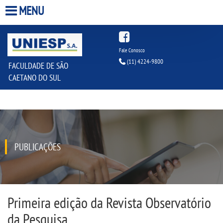
MENU
HOME
Fale Conosco
(11) 4224-9800
FACULDADE DE SÃO
A FACULDADE
CAETANO DO SUL
A UNIESP S.A.
QUEM SOMOS
PUBLICAÇÕES
ESTÁGIOS
INFRAESTRUTURA
Primeira edição da Revista Observatório
BIBLIOTECA
da Pesquisa