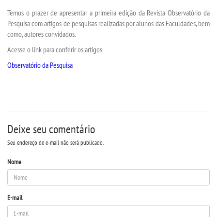
INSCREVA-SE
Temos o prazer de apresentar a primeira edição da Revista Observatório da
Pesquisa com artigos de pesquisas realizadas por alunos das Faculdades, bem
TRANSFERÊNCIA
como, autores convidados.
Acesse o link para conferir os artigos
SEGUNDA GRADUAÇÃO
Observatório da Pesquisa
MATRÍCULA
EDITAL
Deixe seu comentário
PUBLICAÇÕES
Seu endereço de e-mail não será publicado.
Nome
DESTAQUES
UNIESP NEWS
E-mail
BLOG CONEXÃO UNIESP