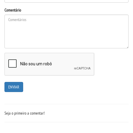
Comentário
LOGIN
WEBMAIL
PORTAL DE ALUNOS
PORTAL DE PROFESSORES/ACADÊMICO
UNIESP
CONTATO
Seja o primeiro a comentar!
IMPRENSA
TRABALHE CONOSCO