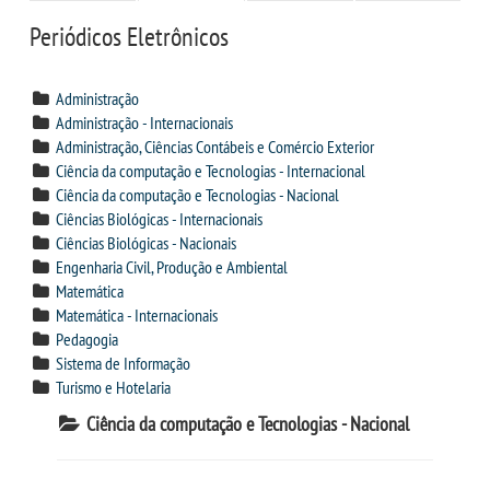
CPSA
Periódicos Eletrônicos
PROUNI
Administração
Administração - Internacionais
CURSOS
Administração, Ciências Contábeis e Comércio Exterior
Ciência da computação e Tecnologias - Internacional
Ciência da computação e Tecnologias - Nacional
BACHARELADOS
Ciências Biológicas - Internacionais
Ciências Biológicas - Nacionais
LICENCIATURAS
Engenharia Civil, Produção e Ambiental
Matemática
Matemática - Internacionais
TECNOLÓGICOS
Pedagogia
Sistema de Informação
VESTIBULAR
Turismo e Hotelaria
Ciência da computação e Tecnologias - Nacional
INSCREVA-SE