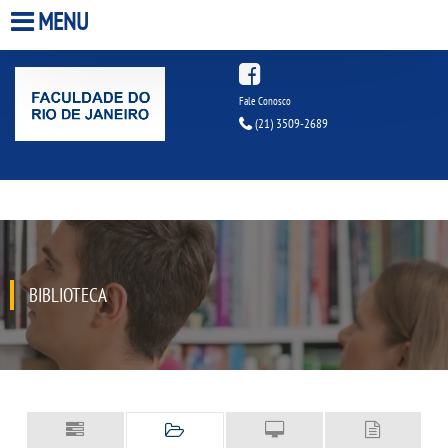
MENU
HOME
Fale Conosco
(21) 3509-2689
A FACULDADE
A UNIESP S.A.
QUEM SOMOS
BIBLIOTECA
INFRAESTRUTURA
BIBLIOTECA
CPA