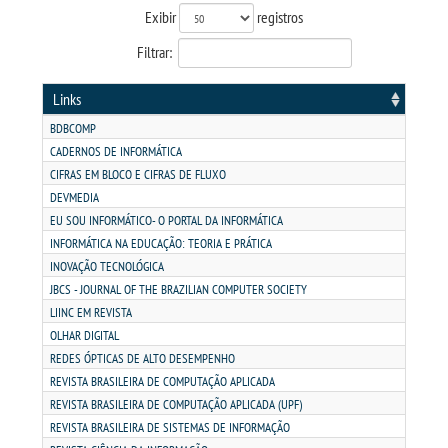
TRANSFERÊNCIA
Exibir
registros
Filtrar:
SEGUNDA GRADUAÇÃO
Links
MATRÍCULA
BDBCOMP
CADERNOS DE INFORMÁTICA
EDITAL
CIFRAS EM BLOCO E CIFRAS DE FLUXO
DEVMEDIA
EU SOU INFORMÁTICO- O PORTAL DA INFORMÁTICA
PUBLICAÇÕES
INFORMÁTICA NA EDUCAÇÃO: TEORIA E PRÁTICA
INOVAÇÃO TECNOLÓGICA
DESTAQUES
JBCS - JOURNAL OF THE BRAZILIAN COMPUTER SOCIETY
LIINC EM REVISTA
OLHAR DIGITAL
REVISTA EDUC
REDES ÓPTICAS DE ALTO DESEMPENHO
REVISTA BRASILEIRA DE COMPUTAÇÃO APLICADA
UNIESP NEWS
REVISTA BRASILEIRA DE COMPUTAÇÃO APLICADA (UPF)
REVISTA BRASILEIRA DE SISTEMAS DE INFORMAÇÃO