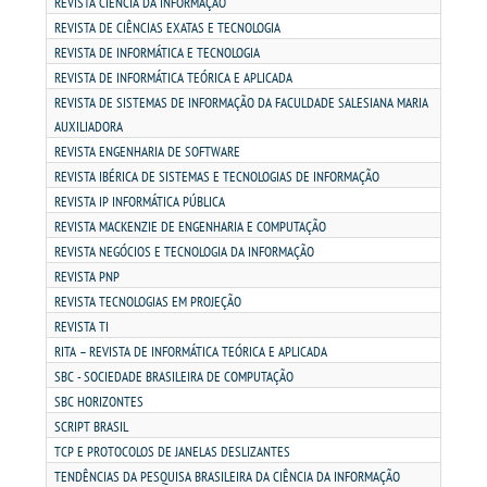
LOGIN
REVISTA CIÊNCIA DA INFORMAÇÃO
REVISTA DE CIÊNCIAS EXATAS E TECNOLOGIA
REVISTA DE INFORMÁTICA E TECNOLOGIA
WEBMAIL
REVISTA DE INFORMÁTICA TEÓRICA E APLICADA
REVISTA DE SISTEMAS DE INFORMAÇÃO DA FACULDADE SALESIANA MARIA
PORTAL DE ALUNOS
AUXILIADORA
REVISTA ENGENHARIA DE SOFTWARE
REVISTA IBÉRICA DE SISTEMAS E TECNOLOGIAS DE INFORMAÇÃO
PORTAL DE PROFESSORES/ACADÊMICO
REVISTA IP INFORMÁTICA PÚBLICA
REVISTA MACKENZIE DE ENGENHARIA E COMPUTAÇÃO
UNIESP
REVISTA NEGÓCIOS E TECNOLOGIA DA INFORMAÇÃO
REVISTA PNP
REVISTA TECNOLOGIAS EM PROJEÇÃO
CONTATO
REVISTA TI
RITA – REVISTA DE INFORMÁTICA TEÓRICA E APLICADA
IMPRENSA
SBC - SOCIEDADE BRASILEIRA DE COMPUTAÇÃO
SBC HORIZONTES
TRABALHE CONOSCO
SCRIPT BRASIL
TCP E PROTOCOLOS DE JANELAS DESLIZANTES
TENDÊNCIAS DA PESQUISA BRASILEIRA DA CIÊNCIA DA INFORMAÇÃO
OUVIDORIA